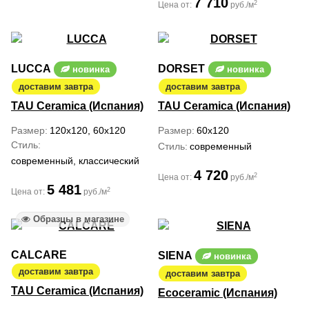
7 710
2
Цена от:
руб./м
LUCCA
DORSET
новинка
новинка
доставим завтра
доставим завтра
TAU Ceramica (Испания)
TAU Ceramica (Испания)
Размер
120x120, 60x120
Размер
60x120
Стиль
Стиль
современный
современный, классический
4 720
2
Цена от:
руб./м
5 481
2
Цена от:
руб./м
Образцы в магазине
CALCARE
SIENA
новинка
доставим завтра
доставим завтра
TAU Ceramica (Испания)
Ecoceramic (Испания)