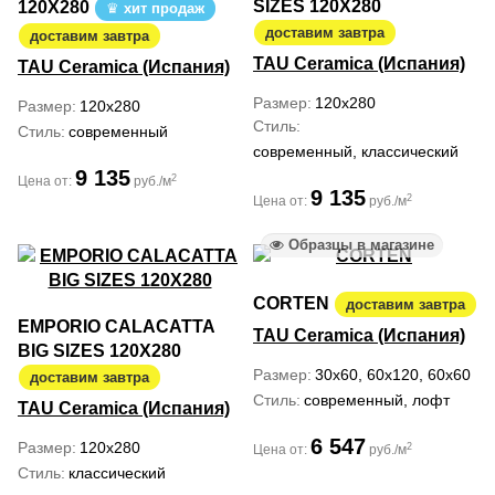
SIZES 120X280
120X280
хит продаж
доставим завтра
доставим завтра
TAU Ceramica (Испания)
TAU Ceramica (Испания)
Размер
120x280
Размер
120x280
Стиль
Стиль
современный
современный, классический
9 135
2
Цена от:
руб./м
9 135
2
Цена от:
руб./м
Образцы в магазине
CORTEN
доставим завтра
EMPORIO CALACATTA
TAU Ceramica (Испания)
BIG SIZES 120X280
Размер
30x60, 60x120, 60x60
доставим завтра
Стиль
современный, лофт
TAU Ceramica (Испания)
6 547
Размер
120x280
2
Цена от:
руб./м
Стиль
классический