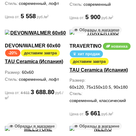
Стиль
современный, лофт
Стиль
современный
5 558
5 900
2
Цена от:
руб./м
2
Цена от:
руб./м
Образцы в магазине
DEVON/WALMER 60x60
TRAVERTINO
новинка
-20%
доставим завтра
хит продаж
TAU Ceramica (Испания)
доставим завтра
TAU Ceramica (Испания)
Размер
60x60
Стиль
современный, лофт
Размер
60x120, 75x150x10.5, 90x180
3 688.80
Цена от:
4 611
руб./
Стиль
2
м
современный, классический
5 661
2
Цена от:
руб./м
Образцы в магазине
Образцы в магазине