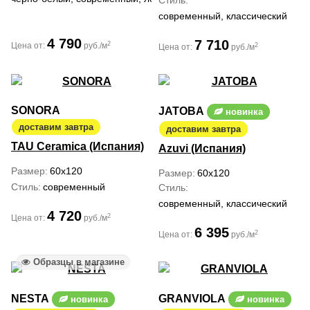
Стиль
современный, классический
4 790
7 710
2
Цена от:
руб./м
2
Цена от:
руб./м
SONORA
JATOBA
новинка
доставим завтра
доставим завтра
TAU Ceramica (Испания)
Azuvi (Испания)
Размер
60x120
Размер
60x120
Стиль
современный
Стиль
современный, классический
4 720
2
Цена от:
руб./м
6 395
2
Цена от:
руб./м
Образцы в магазине
NESTA
GRANVIOLA
новинка
новинка