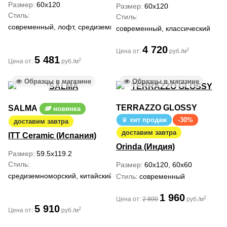
Размер
60x120
Размер
60x120
Стиль
Стиль
современный, лофт, средиземноморский
современный, классический
4 720
2
Цена от:
руб./м
5 481
2
Цена от:
руб./м
Образцы в магазине
Образцы в магазине
TERRAZZO GLOSSY
SALMA
новинка
хит продаж
-30%
доставим завтра
доставим завтра
ITT Ceramic (Испания)
Orinda (Индия)
Размер
59.5x119.2
Стиль
Размер
60x120, 60x60
средиземноморский, китайский, ар деко
Стиль
современный
1 960
2
Цена от:
2 800
руб./м
5 910
2
Цена от:
руб./м