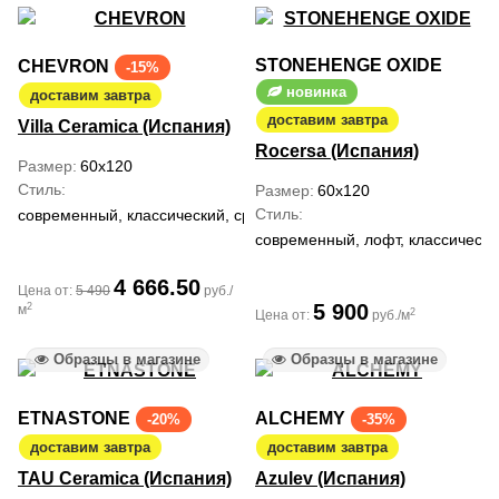
STONEHENGE OXIDE
CHEVRON
-15%
новинка
доставим завтра
доставим завтра
Villa Ceramica (Испания)
Rocersa (Испания)
Размер
60x120
Стиль
Размер
60x120
Стиль
современный, классический, средиземноморский
современный, лофт, классическ
4 666.50
Цена от:
5 490
руб./
5 900
2
м
2
Цена от:
руб./м
Образцы в магазине
Образцы в магазине
ETNASTONE
ALCHEMY
-20%
-35%
доставим завтра
доставим завтра
TAU Ceramica (Испания)
Azulev (Испания)