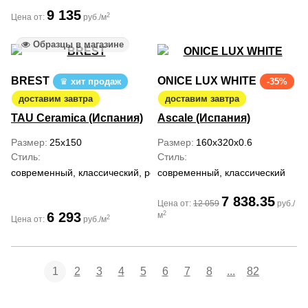
9 135
2
Цена от:
руб./м
Образцы в магазине
BREST
ONICE LUX WHITE
хит продаж
-35%
доставим завтра
доставим завтра
TAU Ceramica (Испания)
Ascale (Испания)
Размер
25x150
Размер
160x320x0.6
Стиль
Стиль
современный, классический, ретро
современный, классический
7 838.35
Цена от:
12 059
руб./
2
6 293
м
2
Цена от:
руб./м
1
2
3
4
5
6
7
8
...
82