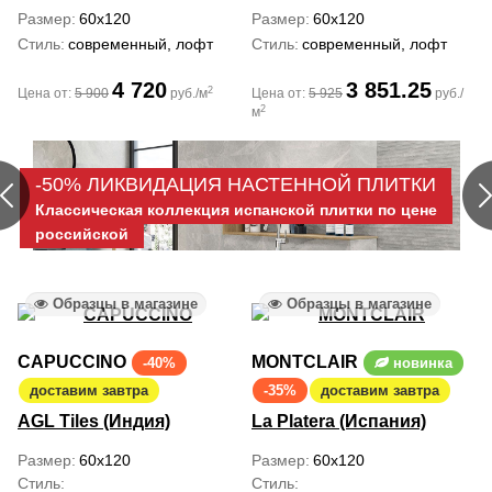
Размер
60x120
Размер
60x120
Стиль
современный, лофт
Стиль
современный, лофт
4 720
3 851.25
2
Цена от:
5 900
руб./м
Цена от:
5 925
руб./
2
м
-50% ЛИКВИДАЦИЯ НАСТЕННОЙ ПЛИТКИ
Классическая коллекция испанской плитки по цене
российской
Образцы в магазине
Образцы в магазине
CAPUCCINO
MONTCLAIR
-40%
новинка
доставим завтра
-35%
доставим завтра
AGL Tiles (Индия)
La Platera (Испания)
Размер
60x120
Размер
60x120
Стиль
Стиль