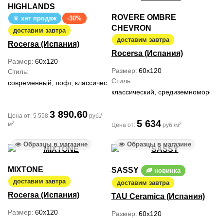
HIGHLANDS
ROVERE OMBRE
хит продаж
-30%
CHEVRON
доставим завтра
доставим завтра
Rocersa (Испания)
Rocersa (Испания)
Размер
60x120
Размер
60x120
Стиль
Стиль
современный, лофт, классический
классический, средиземноморски
3 890.60
Цена от:
5 558
руб./
5 634
2
м
2
Цена от:
руб./м
Образцы в магазине
Образцы в магазине
MIXTONE
SASSY
новинка
доставим завтра
доставим завтра
Rocersa (Испания)
TAU Ceramica (Испания)
Размер
60x120
Размер
60x120