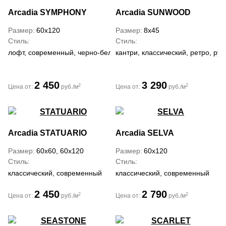
Arcadia
SYMPHONY
Arcadia
SUNWOOD
Размер
60x120
Размер
8x45
Стиль
Стиль
лофт, современный, черно-белый
кантри, классический, ретро, рус
2 450
3 290
2
2
Цена от:
руб./м
Цена от:
руб./м
Arcadia
STATUARIO
Arcadia
SELVA
Размер
60x60, 60x120
Размер
60x120
Стиль
Стиль
классический, современный
классический, современный
2 450
2 790
2
2
Цена от:
руб./м
Цена от:
руб./м