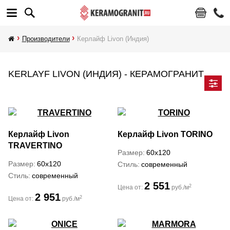
Производители
Керлайф Livon (Индия)
KERLAYF LIVON (ИНДИЯ) - КЕРАМОГРАНИТ
Керлайф Livon
Керлайф Livon
TORINO
TRAVERTINO
Размер
60x120
Размер
60x120
Стиль
современный
Стиль
современный
2 551
2
Цена от:
руб./м
2 951
2
Цена от:
руб./м