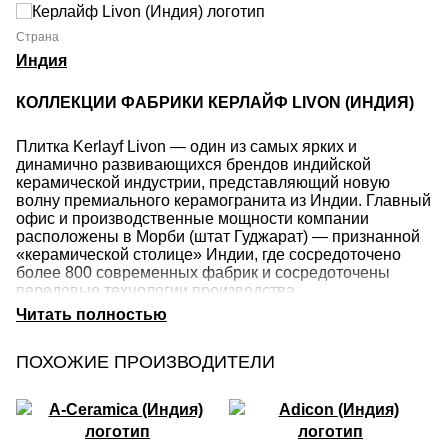
Страна
Индия
КОЛЛЕКЦИИ ФАБРИКИ КЕРЛАЙФ LIVON (ИНДИЯ)
Плитка Kerlayf Livon — один из самых ярких и
динамично развивающихся брендов индийской
керамической индустрии, представляющий новую
волну премиального керамогранита из Индии. Главный
офис и производственные мощности компании
расположены в Морби (штат Гуджарат) — признанной
«керамической столице» Индии, где сосредоточено
более 800 современных фабрик и сосредоточены
передовые технологии производства.
Все коллекции Kerlayf Livon на 100% разработаны и
произведены в Индии с использованием итальянского
и испанского оборудования последнего поколения
ПОХОЖИЕ ПРОИЗВОДИТЕЛИ
(Sacmi, System Lamina, Kerjet и др.). Это позволяет
бренду предлагать продукт европейского уровня
качества при значительно более демократичной цене.
За короткое время Kerlayf Livon завоевал репутацию
производителя стильного и технологичного