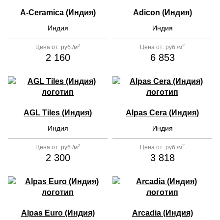
керамогранита больших форматов, идеально
имитирующего натуральный мрамор, травертин, оникс
A-Ceramica (Индия)
Adicon (Индия)
и бетон. Особое внимание уделяется точности калибра,
Индия
Индия
глубине проработки текстур и стойкости глазури —
характеристики, которые ранее ассоциировались
исключительно с итальянскими и испанскими
2
2
Цена от:
руб./м
Цена от:
руб./м
брендами.
2 160
6 853
AGL Tiles (Индия)
Alpas Cera (Индия)
Индия
Индия
2
2
Цена от:
руб./м
Цена от:
руб./м
2 300
3 818
Alpas Euro (Индия)
Arcadia (Индия)