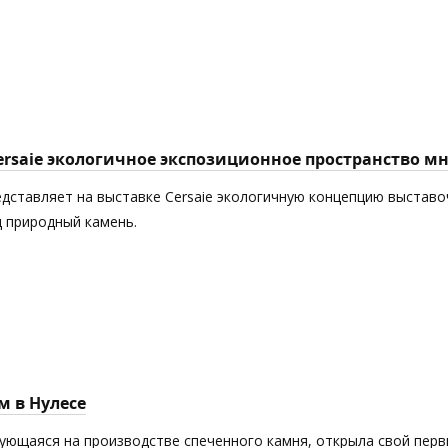
Cersaie экологичное экспозиционное пространство 
едставляет на выставке Cersaie экологичную концепцию выставоч
 природный камень.
м в Нулесе
рующаяся на производстве спеченного камня, открыла свой пер