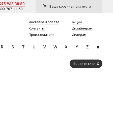
495 966 38 80
Ваша корзина пока пуста
800-707-44-50
Доставка и оплата
Акции
Контакты
Дизайнерам
Производители
Дилерам
R
S
T
U
V
W
X
Y
Z
#