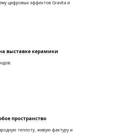
ему цифровых эффектов Gravita и
 на выставке керамики
ендов.
юбое пространство
иродную теплоту, живую фактуру и