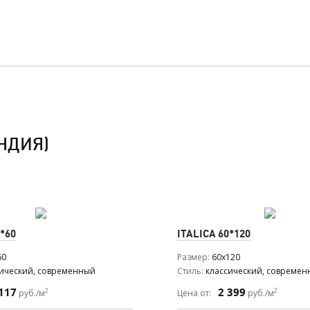
НДИЯ)
*60
ITALICA
60*120
60
Размер
60x120
сический, современный
Стиль
классический, совреме
117
2 399
2
2
руб./м
Цена от:
руб./м