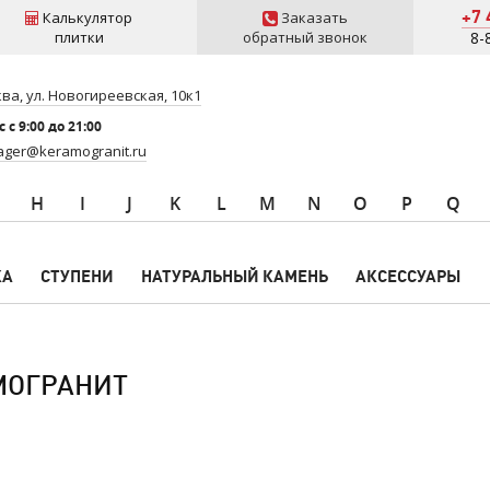
+7 
Калькулятор
Заказать
плитки
обратный звонок
8-
ва, ул. Новогиреевская, 10к1
 c 9:00 до 21:00
ger@keramogranit.ru
H
I
J
K
L
M
N
O
P
Q
КА
СТУПЕНИ
НАТУРАЛЬНЫЙ КАМЕНЬ
АКСЕССУАРЫ
АМОГРАНИТ