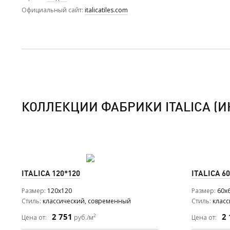
Официальный сайт
italicatiles.com
КОЛЛЕКЦИИ ФАБРИКИ ITALICA (И
ITALICA
120*120
ITALICA
60
Размер
120x120
Размер
60x
Стиль
классический, современный
Стиль
клас
2 751
2 
2
Цена от:
руб./м
Цена от: