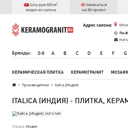
Шоу-рум 600 м²
,
Записаться
видео из салона
на 3D проект
Адрес салона:
Моск
Пн-Вс
mana
Бренды
:
0-9
A
B
C
D
E
F
G
КЕРАМИЧЕСКАЯ ПЛИТКА
КЕРАМОГРАНИТ
МОЗАИ
Производители
Italica (Индия)
ITALICA (ИНДИЯ) - ПЛИТКА, КЕР
Страна
Индия