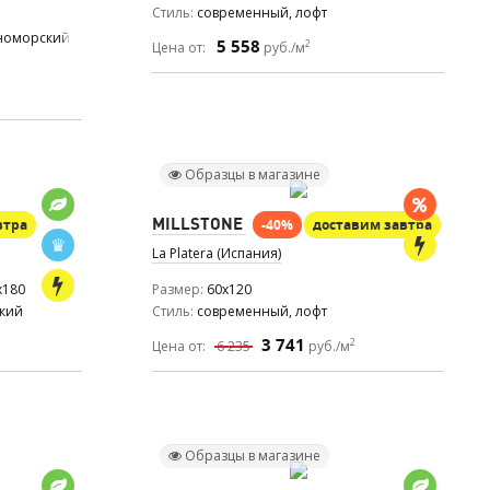
Стиль
современный, лофт
номорский, ар деко
5 558
2
Цена от:
руб./м
Образцы в магазине
MILLSTONE
втра
-40%
доставим завтра
La Platera (Испания)
x180
Размер
60x120
ский
Стиль
современный, лофт
3 741
2
Цена от:
6 235
руб./м
Образцы в магазине