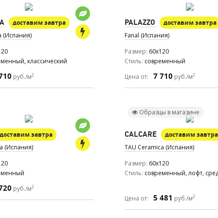
A
PALAZZO
доставим завтра
доставим завтра
a (Испания)
Fanal (Испания)
120
Размер
60x120
еменный, классический
Стиль
современный
710
7 710
2
2
руб./м
Цена от:
руб./м
Образцы в магазине
CALCARE
доставим завтра
доставим завтра
a (Испания)
TAU Ceramica (Испания)
120
Размер
60x120
еменный
Стиль
современный, лофт, ср
720
2
руб./м
5 481
2
Цена от:
руб./м