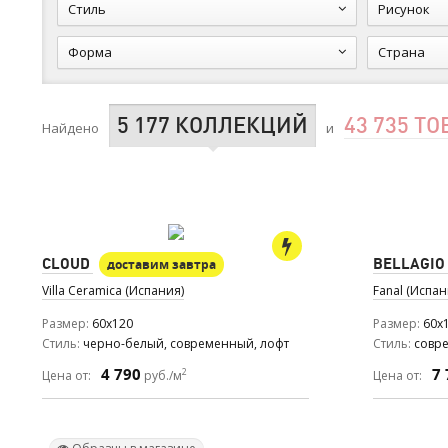
Стиль
Рисунок
Форма
Страна
5 177 КОЛЛЕКЦИЙ
43 735 Т
Найдено
и
CLOUD
BELLAGIO
доставим завтра
Villa Ceramica (Испания)
Fanal (Испан
Размер
60x120
Размер
60x
Стиль
черно-белый, современный, лофт
Стиль
совр
4 790
7 
2
Цена от:
руб./м
Цена от: