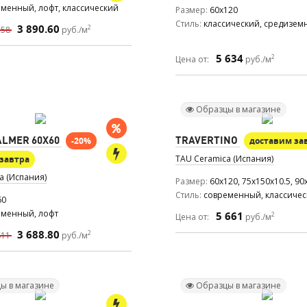
менный, лофт, классический
Размер
60x120
Стиль
классический, средизем
3 890.60
2
558
руб./м
5 634
2
Цена от:
руб./м
Образцы в магазине
LMER 60X60
TRAVERTINO
-20%
доставим за
TAU Ceramica (Испания)
завтра
a (Испания)
Размер
60x120, 75x150x10.5, 90
Стиль
современный, классиче
60
еменный, лофт
5 661
2
Цена от:
руб./м
3 688.80
2
611
руб./м
ы в магазине
Образцы в магазине