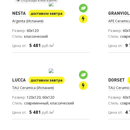
Образцы в магазине
NESTA
GRANVIOL
доставим завтра
Argenta (Испания)
APE Ceramic
Размер
60x120
Размер
60x
Стиль
классический
Стиль
совр
5 481
9 
2
Цена от:
руб./м
Цена от:
LUCCA
DORSET
доставим завтра
TAU Ceramica (Испания)
TAU Ceramic
Размер
120x120, 60x120
Размер
60x
Стиль
современный, классический
Стиль
совр
5 481
4 
2
Цена от:
руб./м
Цена от: