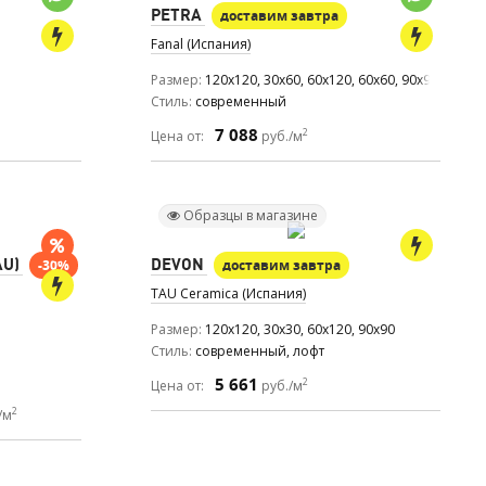
PETRA
доставим завтра
Fanal (Испания)
Размер
120x120, 30x60, 60x120, 60x60, 90x90
Стиль
современный
7 088
2
Цена от:
руб./м
Образцы в магазине
AU)
DEVON
-30%
доставим завтра
TAU Ceramica (Испания)
Размер
120x120, 30x30, 60x120, 90x90
Стиль
современный, лофт
5 661
2
Цена от:
руб./м
2
/м