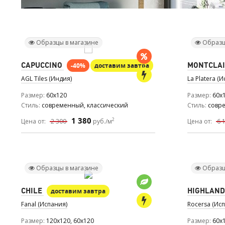
Образцы в магазине
Образц
CAPUCCINO
MONTCLA
-40%
доставим завтра
AGL Tiles (Индия)
La Platera (
Размер
60x120
Размер
60x
Стиль
современный, классический
Стиль
совр
1 380
2
Цена от:
2 300
руб./м
Цена от:
6 
Образцы в магазине
Образц
CHILE
HIGHLAND
доставим завтра
Fanal (Испания)
Rocersa (Ис
Размер
120x120, 60x120
Размер
60x