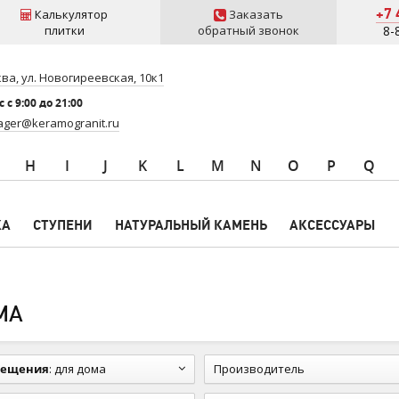
+7 
Калькулятор
Заказать
плитки
обратный звонок
8-
ва, ул. Новогиреевская, 10к1
 c 9:00 до 21:00
ger@keramogranit.ru
H
I
J
K
L
M
N
O
P
Q
КА
СТУПЕНИ
НАТУРАЛЬНЫЙ КАМЕНЬ
АКСЕССУАРЫ
МА
мещения
:
для дома
Производитель