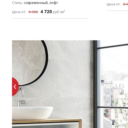
Стиль
современный, лофт
Цена от:
5 
4 720
2
Цена от:
5 900
руб./м
-50% ЛИК
Классическая коллекци