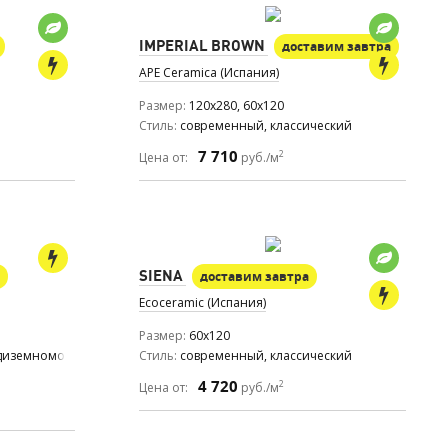
IMPERIAL BROWN
доставим завтра
APE Ceramica (Испания)
Размер
120x280, 60x120
Стиль
современный, классический
7 710
2
Цена от:
руб./м
SIENA
доставим завтра
Ecoceramic (Испания)
Размер
60x120
едиземноморский
Стиль
современный, классический
4 720
2
Цена от:
руб./м