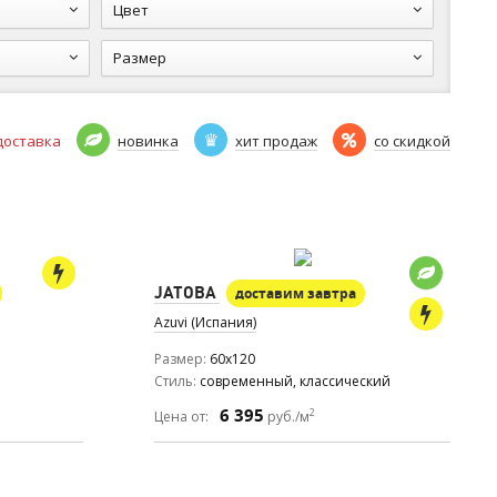
Цвет
Размер
доставка
новинка
хит продаж
со скидкой
JATOBA
доставим завтра
Azuvi (Испания)
Размер
60x120
Стиль
современный, классический
6 395
2
Цена от:
руб./м