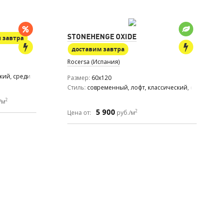
STONEHENGE OXIDE
 завтра
доставим завтра
Rocersa (Испания)
ский, средиземноморский
Размер
60x120
Стиль
современный, лофт, классический, средиз
2
/м
5 900
2
Цена от:
руб./м