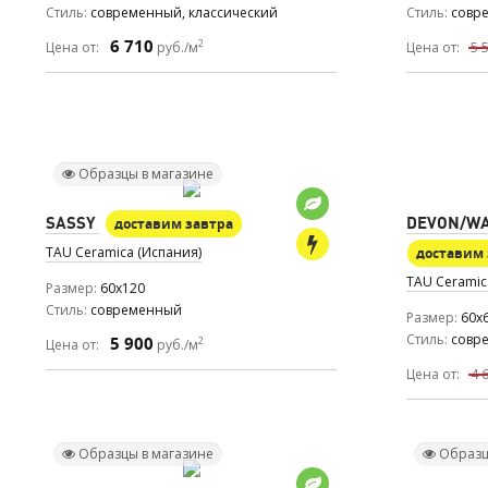
Стиль
современный, классический
Стиль
совре
6 710
2
Цена от:
руб./м
Цена от:
5 
Образцы в магазине
SASSY
DEVON/WA
доставим завтра
TAU Ceramica (Испания)
доставим 
TAU Ceramic
Размер
60x120
Стиль
современный
Размер
60x
Стиль
совр
5 900
2
Цена от:
руб./м
Цена от:
4 
Образцы в магазине
Образц