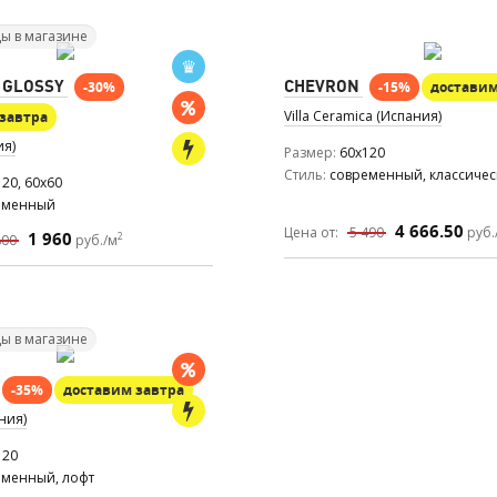
ы в магазине
 GLOSSY
CHEVRON
-30%
-15%
доставим
Villa Ceramica (Испания)
завтра
ия)
Размер
60x120
Стиль
современный, классиче
20, 60x60
еменный
4 666.50
Цена от:
5 490
руб.
1 960
2
800
руб./м
ы в магазине
-35%
доставим завтра
ния)
120
еменный, лофт