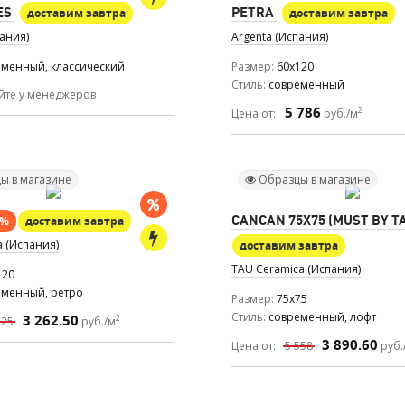
ES
PETRA
доставим завтра
доставим завтра
пания)
Argenta (Испания)
еменный, классический
Размер
60x120
Стиль
современный
йте у менеджеров
5 786
2
Цена от:
руб./м
ы в магазине
Образцы в магазине
CANCAN 75X75 (MUST BY T
0%
доставим завтра
a (Испания)
доставим завтра
TAU Ceramica (Испания)
120
еменный, ретро
Размер
75x75
Стиль
современный, лофт
3 262.50
2
525
руб./м
3 890.60
Цена от:
5 558
руб.