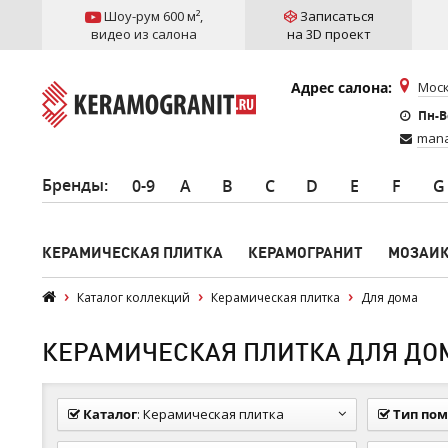
Шоу-рум 600 м²
,
Записаться
видео из салона
на 3D проект
Адрес салона:
Моск
Пн-Вс
mana
Бренды
:
0-9
A
B
C
D
E
F
G
КЕРАМИЧЕСКАЯ ПЛИТКА
КЕРАМОГРАНИТ
МОЗАИ
Каталог коллекций
Керамическая плитка
Для дома
КЕРАМИЧЕСКАЯ ПЛИТКА ДЛЯ ДО
Каталог
:
Керамическая плитка
Тип по