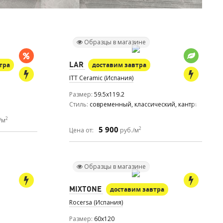
Образцы в магазине
LAR
тра
доставим завтра
ITT Ceramic (Испания)
Размер
59.5x119.2
Стиль
современный, классический, кантри, ар дек
2
/м
5 900
2
Цена от:
руб./м
Образцы в магазине
MIXTONE
доставим завтра
Rocersa (Испания)
Размер
60x120