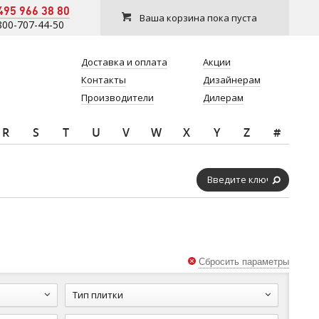
495 966 38 80
Ваша корзина пока пуста
800-707-44-50
Доставка и оплата
Акции
Контакты
Дизайнерам
Производители
Дилерам
R
S
T
U
V
W
X
Y
Z
#
Сбросить параметры
Тип плитки