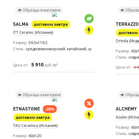
Образцы в магазине
Образц
SALMA
TERRAZZO
доставим завтра
ITT Ceramic (Испания)
доставим 
Orinda (Инд
Размер
59.5x119.2
Стиль
средиземноморский, китайский, ар деко
Размер
60x1
Стиль
совр
5 910
2
Цена от:
руб./м
Цена от:
2 
Образцы в магазине
Образц
ETNASTONE
ALCHEMY
-20%
Azulev (Испа
доставим завтра
TAU Ceramica (Испания)
Размер
60x
Стиль
совр
Размер
60x120