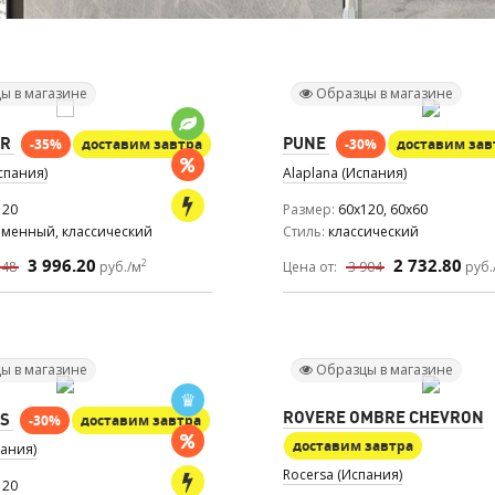
ы в магазине
Образцы в магазине
IR
PUNE
-35%
доставим завтра
-30%
доставим зав
Испания)
Alaplana (Испания)
120
Размер
60x120, 60x60
еменный, классический
Стиль
классический
3 996.20
2 732.80
2
148
руб./м
Цена от:
3 904
руб.
ы в магазине
Образцы в магазине
ROVERE OMBRE CHEVRON
S
-30%
доставим завтра
доставим завтра
пания)
Rocersa (Испания)
120