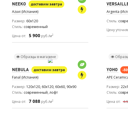
NEEKO
VERSAILL
доставим завтра
Azuvi (Испания)
Argenta (Ис
Размер
60x120
Стиль
совр
Стиль
современный
Цену уточня
5 900
2
Цена от:
руб./м
Образцы в магазине
Образц
NEBULA
YOHO
доставим завтра
-5
Fanal (Испания)
APE Ceramic
Размер
120x120, 60x120, 60x60, 90x90
Размер
22x
Стиль
современный, лофт
Стиль
совр
7 088
2
Цена от:
руб./м
Цена от:
6 