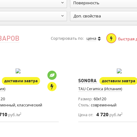
Поверхность
Доп. свойства
ОВАРОВ
Сортировать по:
цена
быстрая 
SONORA
доставим завтра
доставим завтра
ия)
TAU Ceramica (Испания)
120
Размер
60x120
еменный, классический
Стиль
современный
710
4 720
2
2
руб./м
Цена от:
руб./м