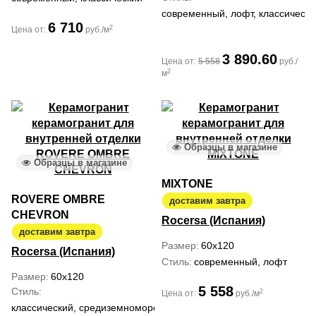
современный, лофт, классически
6 710
2
Цена от:
руб./м
3 890.60
Цена от:
5 558
руб./
2
м
Образцы в магазине
Образцы в магазине
MIXTONE
ROVERE OMBRE
доставим завтра
CHEVRON
Rocersa (Испания)
доставим завтра
Размер
60x120
Rocersa (Испания)
Стиль
современный, лофт
Размер
60x120
5 558
Стиль
2
Цена от:
руб./м
классический, средиземноморский, ар деко