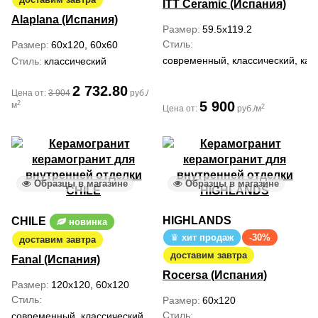
ITT Ceramic (Испания)
Alaplana (Испания)
Размер
59.5x119.2
Стиль
Размер
60x120, 60x60
современный, классический, кант
Стиль
классический
2 732.80
Цена от:
3 904
руб./
5 900
2
м
2
Цена от:
руб./м
Образцы в магазине
Образцы в магазине
HIGHLANDS
CHILE
новинка
хит продаж
-30%
доставим завтра
доставим завтра
Fanal (Испания)
Rocersa (Испания)
Размер
120x120, 60x120
Стиль
Размер
60x120
Стиль
современный, классический