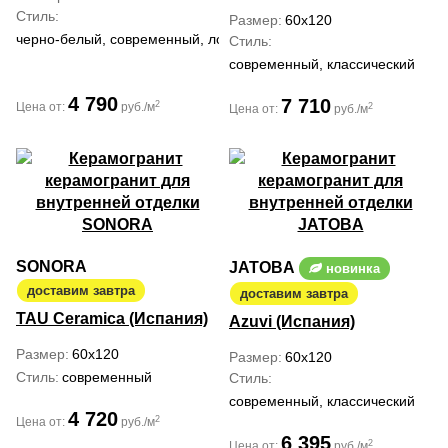
Стиль
Размер
60x120
черно-белый, современный, лофт
Стиль
современный, классический
4 790
7 710
2
Цена от:
руб./м
2
Цена от:
руб./м
SONORA
JATOBA
новинка
доставим завтра
доставим завтра
TAU Ceramica (Испания)
Azuvi (Испания)
Размер
60x120
Размер
60x120
Стиль
современный
Стиль
современный, классический
4 720
2
Цена от:
руб./м
6 395
2
Цена от:
руб./м