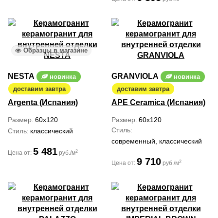
Образцы в магазине
NESTA
GRANVIOLA
новинка
новинка
доставим завтра
доставим завтра
Argenta (Испания)
APE Ceramica (Испания)
Размер
60x120
Размер
60x120
Стиль
Стиль
классический
современный, классический
5 481
2
Цена от:
руб./м
9 710
2
Цена от:
руб./м