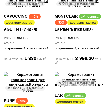
Образцы в магазине
Образцы в магазине
CAPUCCINO
MONTCLAIR
-40%
новинка
доставим завтра
-35%
доставим завтра
AGL Tiles (Индия)
La Platera (Испания)
Размер
60x120
Размер
60x120
Стиль
Стиль
современный, классический
современный, классический
1 380
3 996.20
2
Цена от:
2 300
руб./м
Цена от:
6 148
руб./
2
м
Образцы в магазине
Образцы в магазине
LAR
новинка
PUNE
-30%
доставим завтра
доставим завтра