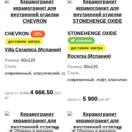
STONEHENGE OXIDE
CHEVRON
-15%
новинка
доставим завтра
доставим завтра
Villa Ceramica (Испания)
Rocersa (Испания)
Размер
60x120
Стиль
Размер
60x120
Стиль
современный, классический, средиземноморский
современный, лофт, классическ
4 666.50
Цена от:
5 490
руб./
5 900
2
м
2
Цена от:
руб./м
Образцы в магазине
Образцы в магазине