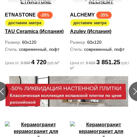
ETNASTONE
ALCHEMY
-20%
-35%
доставим завтра
доставим завтра
TAU Ceramica (Испания)
Azulev (Испания)
Размер
60x120
Размер
60x120
Стиль
современный, лофт
Стиль
современный, лофт
4 720
3 851.25
2
Цена от:
5 900
руб./м
Цена от:
5 925
руб./
2
м
-50% ЛИКВИДАЦИЯ НАСТЕННОЙ ПЛИТКИ
Классическая коллекция испанской плитки по цене
российской