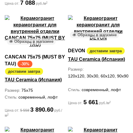
7 088
2
Цена от:
руб./м
Образцы в магазине
Образцы в магазине
DEVON
доставим завтра
CANCAN 75x75 (MUST BY
TAU Ceramica (Испания)
TAU)
-30%
Размер
доставим завтра
120x120, 30x30, 60x120, 90x90
TAU Ceramica (Испания)
Стиль
современный, лофт
Размер
75x75
Стиль
современный, лофт
5 661
2
Цена от:
руб./м
3 890.60
Цена от:
5 558
руб./
2
м