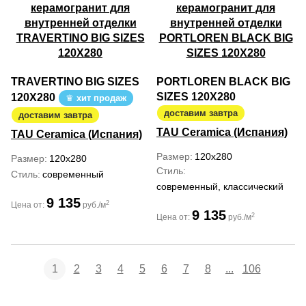
TRAVERTINO BIG SIZES
PORTLOREN BLACK BIG
SIZES 120X280
120X280
хит продаж
доставим завтра
доставим завтра
TAU Ceramica (Испания)
TAU Ceramica (Испания)
Размер
120x280
Размер
120x280
Стиль
Стиль
современный
современный, классический
9 135
2
Цена от:
руб./м
9 135
2
Цена от:
руб./м
1
2
3
4
5
6
7
8
...
106