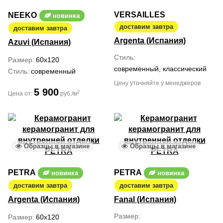
VERSAILLES
NEEKO
новинка
доставим завтра
доставим завтра
Argenta (Испания)
Azuvi (Испания)
Стиль
Размер
60x120
современный, классический
Стиль
современный
Цену уточняйте у менеджеров
5 900
2
Цена от:
руб./м
Образцы в магазине
Образцы в магазине
PETRA
PETRA
новинка
новинка
доставим завтра
доставим завтра
Argenta (Испания)
Fanal (Испания)
Размер
Размер
60x120