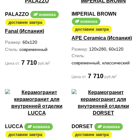
IMPERIAL BROWN
PALAZZO
новинка
новинка
доставим завтра
доставим завтра
Fanal (Испания)
APE Ceramica (Испания)
Размер
60x120
Размер
120x280, 60x120
Стиль
современный
Стиль
7 710
современный, классический
2
Цена от:
руб./м
7 710
2
Цена от:
руб./м
LUCCA
DORSET
новинка
новинка
доставим завтра
доставим завтра