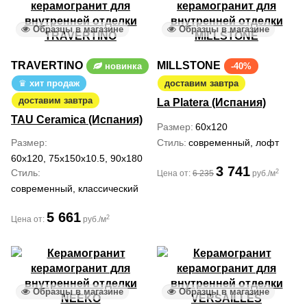
Образцы в магазине
Образцы в магазине
TRAVERTINO
MILLSTONE
новинка
-40%
хит продаж
доставим завтра
доставим завтра
La Platera (Испания)
TAU Ceramica (Испания)
Размер
60x120
Размер
Стиль
современный, лофт
60x120, 75x150x10.5, 90x180
3 741
Стиль
2
Цена от:
6 235
руб./м
современный, классический
5 661
2
Цена от:
руб./м
Образцы в магазине
Образцы в магазине