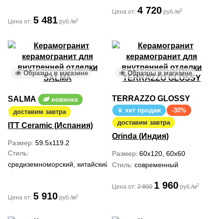
4 720
2
Цена от:
руб./м
5 481
2
Цена от:
руб./м
Образцы в магазине
Образцы в магазине
TERRAZZO GLOSSY
SALMA
новинка
хит продаж
-30%
доставим завтра
доставим завтра
ITT Ceramic (Испания)
Orinda (Индия)
Размер
59.5x119.2
Стиль
Размер
60x120, 60x60
средиземноморский, китайский, ар деко
Стиль
современный
1 960
2
Цена от:
2 800
руб./м
5 910
2
Цена от:
руб./м