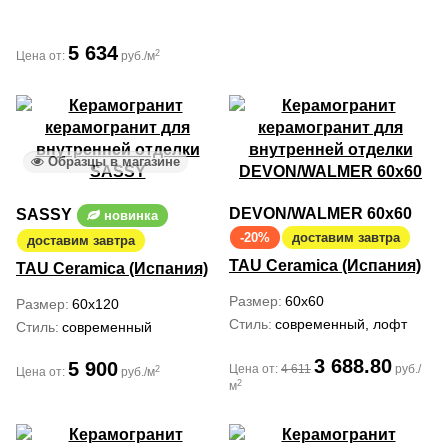
5 634
2
Цена от:
руб./м
Образцы в магазине
DEVON/WALMER 60x60
SASSY
новинка
-20%
доставим завтра
доставим завтра
TAU Ceramica (Испания)
TAU Ceramica (Испания)
Размер
60x60
Размер
60x120
Стиль
современный, лофт
Стиль
современный
3 688.80
5 900
Цена от:
4 611
руб./
2
Цена от:
руб./м
2
м