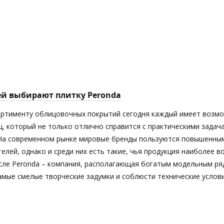
ей выбирают плитку Peronda
ортименту облицовочных покрытий сегодня каждый имеет возм
ц, который не только отлично справится с практическими задач
 На современном рынке мировые бренды пользуются повышенны
елей, однако и среди них есть такие, чья продукция наиболее 
исле Peronda – компания, располагающая богатым модельным ря
мые смелые творческие задумки и соблюсти технические услови