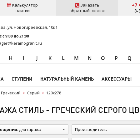
+7 
Калькулятор
Заказать
плитки
обратный звонок
8-
ва, ул. Новогиреевская, 10к1
 c 9:00 до 21:00
ger@keramogranit.ru
H
I
J
K
L
M
N
O
P
Q
КА
СТУПЕНИ
НАТУРАЛЬНЫЙ КАМЕНЬ
АКСЕССУАРЫ
Греческий
Серый
120x278
ЖА СТИЛЬ - ГРЕЧЕСКИЙ СЕРОГО ЦВЕ
мещения
:
для гаража
Производитель