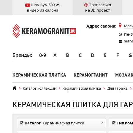
Шоу-рум 600 м²
,
Записаться
видео из салона
на 3D проект
Адрес салона:
Моск
Пн-Вс
mana
Бренды
:
0-9
A
B
C
D
E
F
G
КЕРАМИЧЕСКАЯ ПЛИТКА
КЕРАМОГРАНИТ
МОЗАИ
Каталог коллекций
Керамическая плитка
Для гаража
КЕРАМИЧЕСКАЯ ПЛИТКА ДЛЯ ГАРА
Каталог
:
Керамическая плитка
Тип по