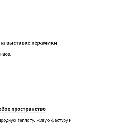
 на выставке керамики
ендов.
юбое пространство
иродную теплоту, живую фактуру и