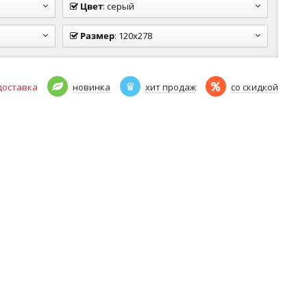
Цвет
:
серый
Размер
:
120x278
доставка
новинка
хит продаж
со скидкой