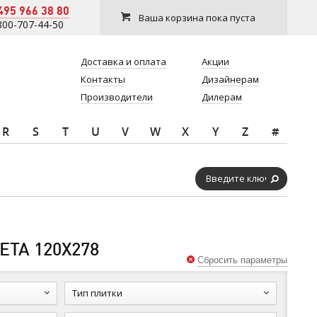
495 966 38 80
Ваша корзина пока пуста
800-707-44-50
Доставка и оплата
Акции
Контакты
Дизайнерам
Производители
Дилерам
R
S
T
U
V
W
X
Y
Z
#
ТА 120Х278
Сбросить параметры
Тип плитки