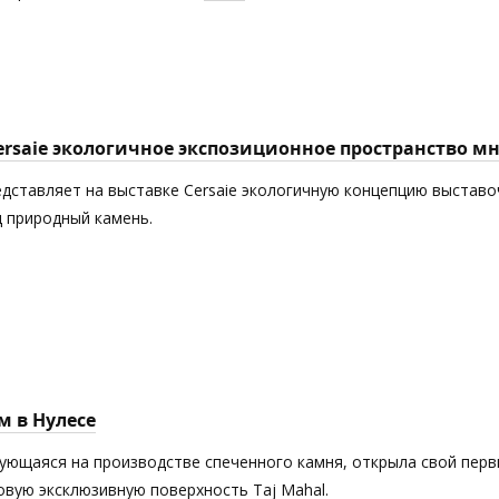
Cersaie экологичное экспозиционное пространство 
едставляет на выставке Cersaie экологичную концепцию выставоч
 природный камень.
м в Нулесе
рующаяся на производстве спеченного камня, открыла свой пер
новую эксклюзивную поверхность Taj Mahal.