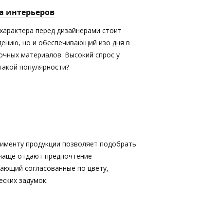
а интерьеров
характера перед дизайнерами стоит
дению, но и обеспечивающий изо дня в
очных материалов. Высокий спрос у
 такой популярности?
именту продукции позволяет подобрать
 чаще отдают предпочтение
кающий согласованные по цвету,
ских задумок.