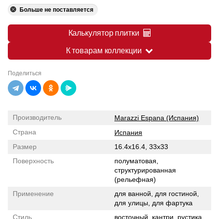
Больше не поставляется
Калькулятор плитки
К товарам коллекции
Поделиться
Производитель
Marazzi Espana (Испания)
Страна
Испания
Размер
16.4x16.4, 33x33
Поверхность
полуматовая,
структурированная
(рельефная)
Применение
для ванной, для гостиной,
для улицы, для фартука
Стиль
восточный, кантри, рустика