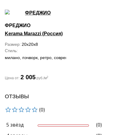
ФРЕДЖИО
Kerama Marazzi (Россия)
Размер
20x20x8
Стиль
милано, пэчворк, ретро, современный, черно-белый
2 005
2
Цена от:
руб./м
ОТЗЫВЫ
(0)
5 звёзд
(0)