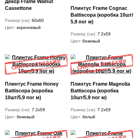
Декор Frame Walnut
Cassettone
Плинтус Frame Cognac
Battiscopa (коробка 10шт/
Размер (см)
60x60
5,9 пог м)
Цвет
коричневый
Размер (см)
7.2x59
Цвет
бежевый
Плинтус Frame Honey
Плинтус Frame Magnolia
Battiscopa (коробка
Battiscopa (коробка
10шт/5,9 пог м)
10шт/5,9 пог м)
Размер (см)
7.2x59
Размер (см)
7.2x59
Цвет
бежевый
Цвет
белый