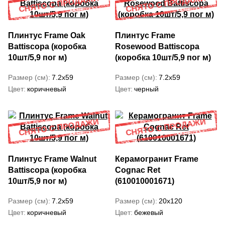
Плинтус Frame Oak
Плинтус Frame
Battiscopa (коробка
Rosewood Battiscopa
10шт/5,9 пог м)
(коробка 10шт/5,9 пог м)
Размер (см)
7.2x59
Размер (см)
7.2x59
Цвет
коричневый
Цвет
черный
Плинтус Frame Walnut
Керамогранит Frame
Battiscopa (коробка
Cognac Ret
10шт/5,9 пог м)
(610010001671)
Размер (см)
7.2x59
Размер (см)
20x120
Цвет
коричневый
Цвет
бежевый