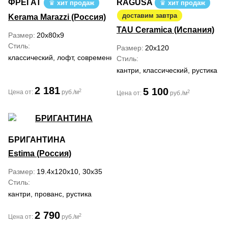
ФРЕГАТ
RAGUSA
хит продаж
хит продаж
доставим завтра
Kerama Marazzi (Россия)
TAU Ceramica (Испания)
Размер
20x80x9
Стиль
Размер
20x120
классический, лофт, современный
Стиль
кантри, классический, рустика
2 181
5 100
2
Цена от:
руб./м
2
Цена от:
руб./м
БРИГАНТИНА
Estima (Россия)
Размер
19.4x120x10, 30x35
Стиль
кантри, прованс, рустика
2 790
2
Цена от:
руб./м