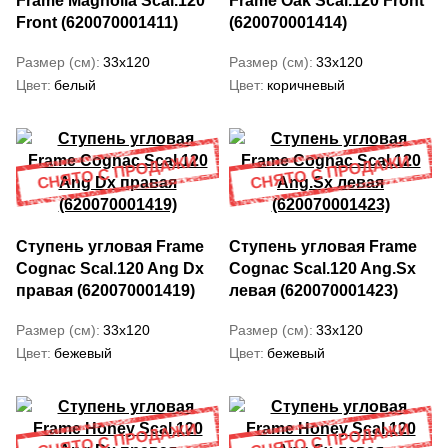
Frame Magnolia Scal.120
Frame Oak Scal.120 Front
Front (620070001411)
(620070001414)
Размер (см)
33x120
Размер (см)
33x120
Цвет
белый
Цвет
коричневый
Ступень угловая Frame
Ступень угловая Frame
Cognac Scal.120 Ang Dx
Cognac Scal.120 Ang.Sx
правая (620070001419)
левая (620070001423)
Размер (см)
33x120
Размер (см)
33x120
Цвет
бежевый
Цвет
бежевый