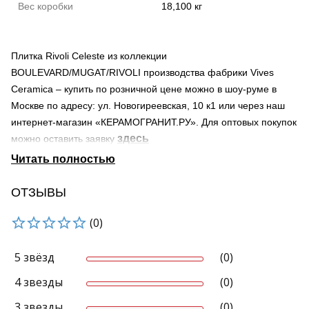
Вес коробки
18,100 кг
Плитка Rivoli Celeste из коллекции
BOULEVARD/MUGAT/RIVOLI производства фабрики Vives
Ceramica – купить по розничной цене можно в шоу-руме в
Москве по адресу: ул. Новогиреевская, 10 к1 или через наш
интернет-магазин «КЕРАМОГРАНИТ.РУ». Для оптовых покупок
здесь
можно оставить заявку
Страна происхождения – Испания
Поверхность – глянцевая
Область применения материала – для ванной, для гостиной,
ОТЗЫВЫ
для фартука
(0)
Мы осуществляем доставку по Москве и Московской области.
Продукция нашей компании может быть доставлена в города
России транспортными компаниями.
5 звёзд
(0)
Узнать о наличии товара на складе можно по телефону +7-
4 звезды
(0)
495-966-38-80 и 8-800-707-44-50 (звонок по России
бесплатный)
3 звезды
(0)