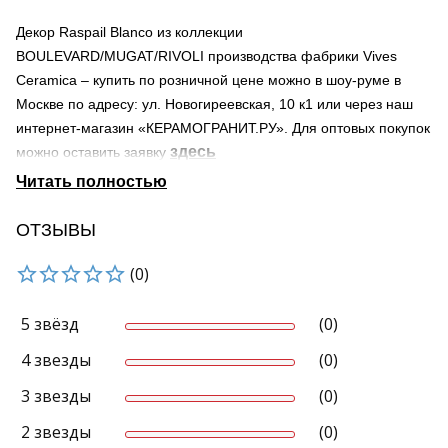
Декор Raspail Blanco из коллекции
BOULEVARD/MUGAT/RIVOLI производства фабрики Vives
Ceramica – купить по розничной цене можно в шоу-руме в
Москве по адресу: ул. Новогиреевская, 10 к1 или через наш
интернет-магазин «КЕРАМОГРАНИТ.РУ». Для оптовых покупок
здесь
можно оставить заявку
Страна происхождения – Испания
Поверхность – глянцевая, структурированная (рельефная)
Область применения материала – для ванной, для гостиной,
ОТЗЫВЫ
для фартука
(0)
Мы осуществляем доставку по Москве и Московской области.
Продукция нашей компании может быть доставлена в города
России транспортными компаниями.
5 звёзд
(0)
Узнать о наличии товара на складе можно по телефону +7-
4 звезды
(0)
495-966-38-80 и 8-800-707-44-50 (звонок по России
бесплатный)
3 звезды
(0)
Реальный вид продукта может отличаться от приведенного
2 звезды
(0)
изображения.