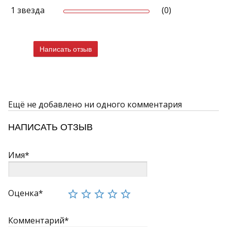
каталоге
В нашем
представлена керамическая плитка и
1 звезда
(0)
керамогранит из Италии, Испании, Португалии и России.
Представленные на сайте коллекции имеют фотографии
интерьеров и отдельных плиток.
Написать отзыв
Ещё не добавлено ни одного комментария
НАПИСАТЬ ОТЗЫВ
Имя*
Оценка*
Комментарий*