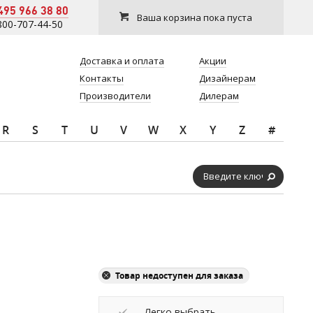
495 966 38 80
Ваша корзина пока пуста
800-707-44-50
Доставка и оплата
Акции
Контакты
Дизайнерам
Производители
Дилерам
R
S
T
U
V
W
X
Y
Z
#
Товар недоступен для заказа
Легко выбрать