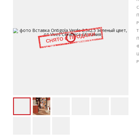
С
П
Р
Т
Ц
Р