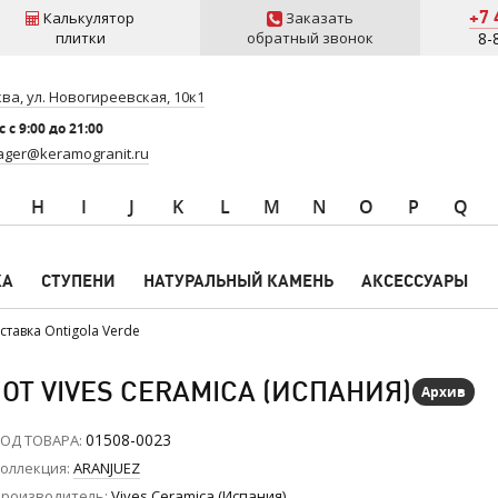
+7 
Калькулятор
Заказать
плитки
обратный звонок
8-
ва, ул. Новогиреевская, 10к1
 c 9:00 до 21:00
ger@keramogranit.ru
H
I
J
K
L
M
N
O
P
Q
КА
СТУПЕНИ
НАТУРАЛЬНЫЙ КАМЕНЬ
АКСЕССУАРЫ
ставка Ontigola Verde
 ОТ VIVES CERAMICA (ИСПАНИЯ)
Архив
01508-0023
ОД ТОВАРА
оллекция
ARANJUEZ
роизводитель
Vives Ceramica (Испания)