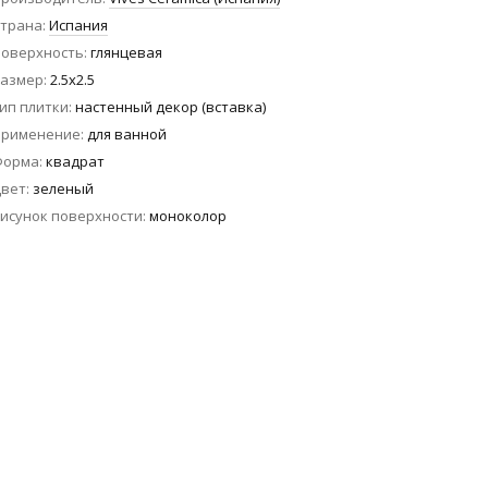
трана
Испания
оверхность
глянцевая
азмер
2.5x2.5
ип плитки
настенный декор (вставка)
Применение
для ванной
Форма
квадрат
вет
зеленый
исунок поверхности
моноколор