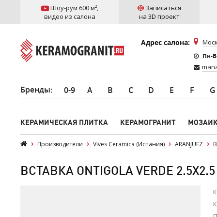
Шоу-рум 600 м²
,
Записаться
видео из салона
на 3D проект
Адрес салона:
Моск
Пн-Вс
mana
Бренды
:
0-9
A
B
C
D
E
F
G
КЕРАМИЧЕСКАЯ ПЛИТКА
КЕРАМОГРАНИТ
МОЗАИ
Производители
Vives Ceramica (Испания)
ARANJUEZ
В
ВСТАВКА ONTIGOLA VERDE 2.5X2.5
К
К
П