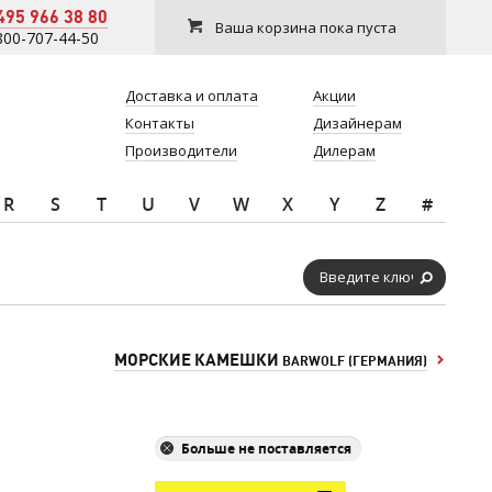
495 966 38 80
Ваша корзина пока пуста
800-707-44-50
Доставка и оплата
Акции
Контакты
Дизайнерам
Производители
Дилерам
R
S
T
U
V
W
X
Y
Z
#
МОРСКИЕ КАМЕШКИ
BARWOLF (ГЕРМАНИЯ)
Больше не поставляется