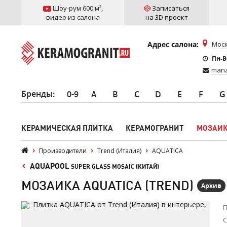
Шоу-рум 600 м²
,
Записаться
видео из салона
на 3D проект
Адрес салона:
Моск
Пн-Вс
mana
Бренды
:
0-9
A
B
C
D
E
F
G
КЕРАМИЧЕСКАЯ ПЛИТКА
КЕРАМОГРАНИТ
МОЗАИ
Производители
Trend (Италия)
AQUATICA
AQUAPOOL
SUPER GLASS MOSAIC (КИТАЙ)
МОЗАИКА AQUATICA (TREND)
Архив
П
С