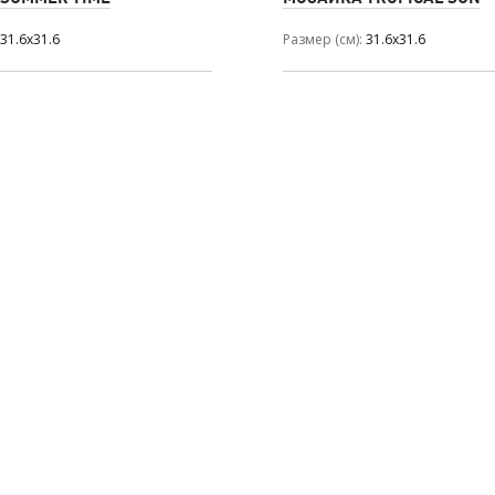
31.6x31.6
Размер (см)
31.6x31.6
современный, черно-белый