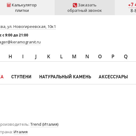
+7 
Калькулятор
Заказать
плитки
обратный звонок
8-
ва, ул. Новогиреевская, 10к1
 c 9:00 до 21:00
ger@keramogranit.ru
H
I
J
K
L
M
N
O
P
Q
КА
СТУПЕНИ
НАТУРАЛЬНЫЙ КАМЕНЬ
АКСЕССУАРЫ
роизводитель
Trend (Италия)
трана
Италия