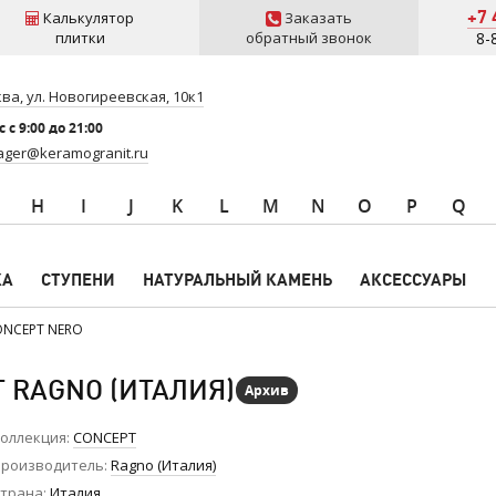
+7 
Калькулятор
Заказать
плитки
обратный звонок
8-
ва, ул. Новогиреевская, 10к1
 c 9:00 до 21:00
ger@keramogranit.ru
H
I
J
K
L
M
N
O
P
Q
КА
СТУПЕНИ
НАТУРАЛЬНЫЙ КАМЕНЬ
АКСЕССУАРЫ
ONCEPT NERO
Т RAGNO (ИТАЛИЯ)
Архив
оллекция
CONCEPT
роизводитель
Ragno (Италия)
трана
Италия