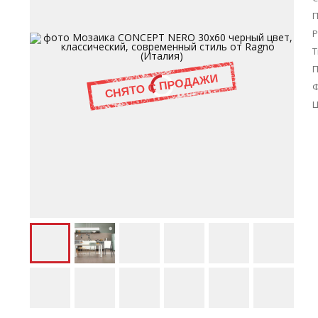
П
Р
Т
Ц