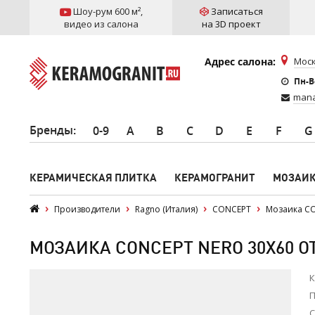
Шоу-рум 600 м²
,
Записаться
видео из салона
на 3D проект
Адрес салона:
Моск
Пн-Вс
mana
Бренды
:
0-9
A
B
C
D
E
F
G
КЕРАМИЧЕСКАЯ ПЛИТКА
КЕРАМОГРАНИТ
МОЗАИ
Производители
Ragno (Италия)
CONCEPT
Мозаика C
МОЗАИКА CONCEPT NERO 30X60 О
К
П
С