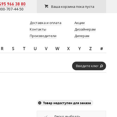
495 966 38 80
Ваша корзина пока пуста
800-707-44-50
Доставка и оплата
Акции
Контакты
Дизайнерам
Производители
Дилерам
R
S
T
U
V
W
X
Y
Z
#
Товар недоступен для заказа
Легко выбрать