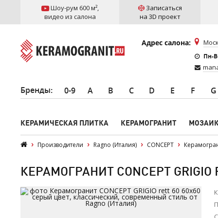
Шоу-рум 600 м²
,
Записаться
видео из салона
на 3D проект
Адрес салона:
Моск
Пн-Вс
mana
Бренды
:
0-9
A
B
C
D
E
F
G
КЕРАМИЧЕСКАЯ ПЛИТКА
КЕРАМОГРАНИТ
МОЗАИ
Производители
Ragno (Италия)
CONCEPT
Керамогран
КЕРАМОГРАНИТ CONCEPT GRIGIO R
К
П
С