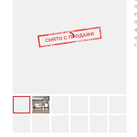
П
Р
Ц
С