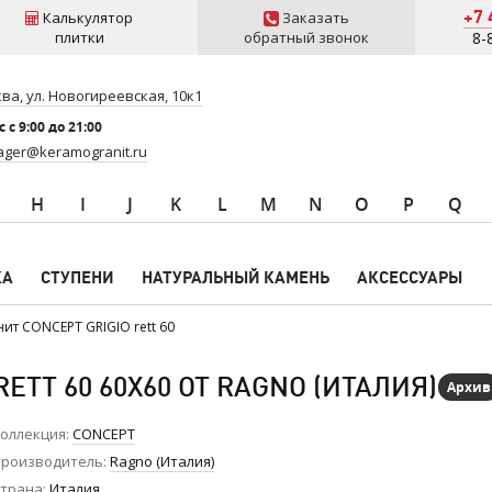
+7 
Калькулятор
Заказать
плитки
обратный звонок
8-
ва, ул. Новогиреевская, 10к1
 c 9:00 до 21:00
ger@keramogranit.ru
H
I
J
K
L
M
N
O
P
Q
КА
СТУПЕНИ
НАТУРАЛЬНЫЙ КАМЕНЬ
АКСЕССУАРЫ
ит CONCEPT GRIGIO rett 60
ETT 60 60X60 ОТ RAGNO (ИТАЛИЯ)
Архив
оллекция
CONCEPT
роизводитель
Ragno (Италия)
трана
Италия