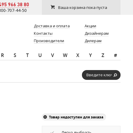
495 966 38 80
Ваша корзина пока пуста
800-707-44-50
Доставка и оплата
Акции
Контакты
Дизайнерам
Производители
Дилерам
R
S
T
U
V
W
X
Y
Z
#
Товар недоступен для заказа
Легко выбрать