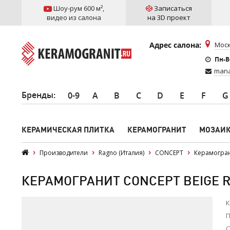
Шоу-рум 600 м²
,
Записаться
видео из салона
на 3D проект
Адрес салона:
Моск
Пн-Вс
mana
Бренды
:
0-9
A
B
C
D
E
F
G
КЕРАМИЧЕСКАЯ ПЛИТКА
КЕРАМОГРАНИТ
МОЗАИ
Производители
Ragno (Италия)
CONCEPT
Керамогран
КЕРАМОГРАНИТ CONCEPT BEIGE RE
К
П
С