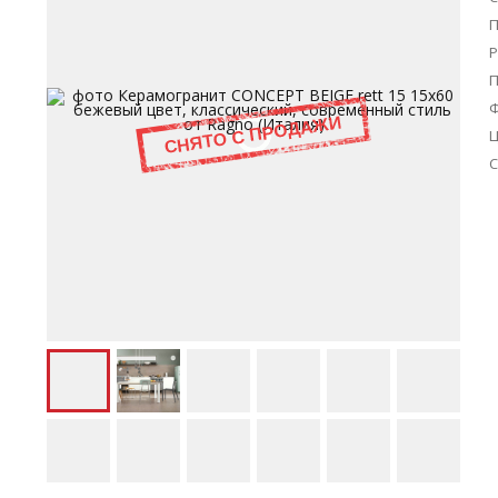
П
Р
Ц
С