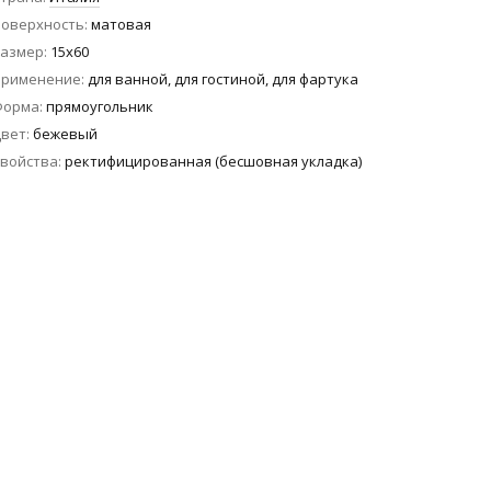
оверхность
матовая
азмер
15x60
Применение
для ванной, для гостиной, для фартука
Форма
прямоугольник
вет
бежевый
войства
ректифицированная (бесшовная укладка)