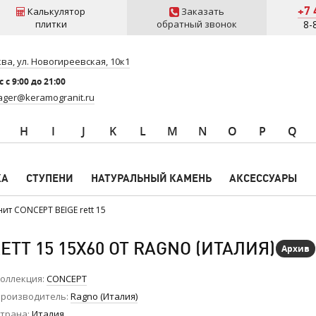
+7 
Калькулятор
Заказать
плитки
обратный звонок
8-
ва, ул. Новогиреевская, 10к1
 c 9:00 до 21:00
ger@keramogranit.ru
H
I
J
K
L
M
N
O
P
Q
КА
СТУПЕНИ
НАТУРАЛЬНЫЙ КАМЕНЬ
АКСЕССУАРЫ
ит CONCEPT BEIGE rett 15
TT 15 15X60 ОТ RAGNO (ИТАЛИЯ)
Архив
оллекция
CONCEPT
роизводитель
Ragno (Италия)
трана
Италия