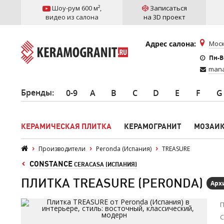
Шоу-рум 600 м²
,
Записаться
видео из салона
на 3D проект
Адрес салона:
Моск
Пн-Вс
mana
Бренды
:
0-9
A
B
C
D
E
F
G
КЕРАМИЧЕСКАЯ ПЛИТКА
КЕРАМОГРАНИТ
МОЗАИ
Производители
Peronda (Испания)
TREASURE
CONSTANCE
CERACASA (ИСПАНИЯ)
ПЛИТКА TREASURE (PERONDA)
Арх
П
С