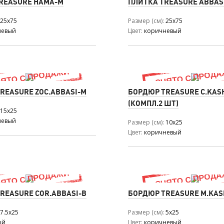
REASURE HAMA-M
ПЛИТКА TREASURE ABBAS
25x75
Размер (см)
25x75
невый
Цвет
коричневый
REASURE ZOC.ABBASI-M
БОРДЮР TREASURE C.KAS
(КОМПЛ.2 ШТ)
15x25
невый
Размер (см)
10x25
Цвет
коричневый
REASURE COR.ABBASI-B
БОРДЮР TREASURE M.KAS
7.5x25
Размер (см)
5x25
ый
Цвет
коричневый