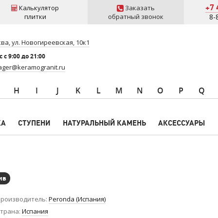
+7 
Калькулятор
Заказать
плитки
обратный звонок
8-
ва, ул. Новогиреевская, 10к1
 c 9:00 до 21:00
ger@keramogranit.ru
H
I
J
K
L
M
N
O
P
Q
КА
СТУПЕНИ
НАТУРАЛЬНЫЙ КАМЕНЬ
АКСЕССУАРЫ
ив
роизводитель
Peronda (Испания)
трана
Испания