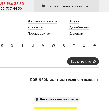
495 966 38 80
Ваша корзина пока пуста
800-707-44-50
Доставка и оплата
Акции
Контакты
Дизайнерам
Производители
Дилерам
R
S
T
U
V
W
X
Y
Z
#
ROBINSON
MARITIMA CERAMICS (ИСПАНИЯ)
Больше не поставляется