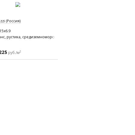
zi (Россия)
15x6.9
нс, рустика, средиземноморский
225
2
руб./м