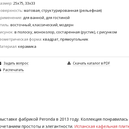
азмер
25x75, 33x33
оверхность
матовая, структурированная (рельефная)
Применение
для ванной, для гостиной
тиль
восточный, классический, модерн
исунок
в полоску, моноколор, состаренная (рустик), с рисунком
еометрическая форма
квадрат, прямоугольник
Материал
керамика
Задать вопрос
Скачать каталог в PDF
Распечатать
ыставке фабрикой Peronda в 2013 году. Коллекция понравилась
очетанием простоты и элегантности.
Испанская кафельная плит