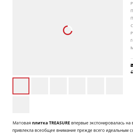
Р
П
С
Р
Г
Матовая
плитка TREASURE
впервые экспонировалась на в
привлекла всеобщее внимание прежде всего идеальным с