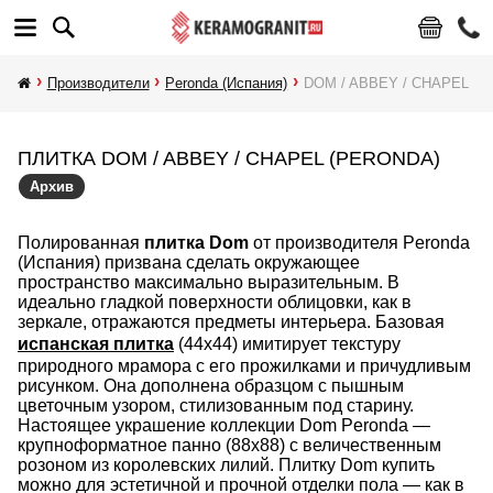
Производители
Peronda (Испания)
DOM / ABBEY / CHAPEL
ПЛИТКА DOM / ABBEY / CHAPEL (PERONDA)
Архив
Полированная
плитка Dom
от производителя Peronda
(Испания) призвана сделать окружающее
пространство максимально выразительным. В
идеально гладкой поверхности облицовки, как в
зеркале, отражаются предметы интерьера. Базовая
испанская плитка
(44х44) имитирует текстуру
природного мрамора с его прожилками и причудливым
рисунком. Она дополнена образцом с пышным
цветочным узором, стилизованным под старину.
Настоящее украшение коллекции Dom Peronda —
крупноформатное панно (88х88) с величественным
розоном из королевских лилий. Плитку Dom купить
можно для эстетичной и прочной отделки пола — как в