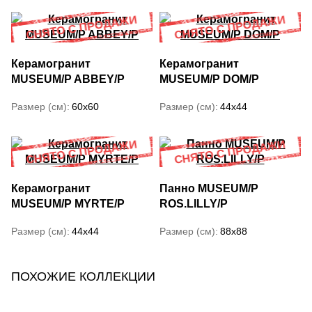
Керамогранит
Керамогранит
MUSEUM/P ABBEY/P
MUSEUM/P DOM/P
Размер (см)
60x60
Размер (см)
44x44
Керамогранит
Панно MUSEUM/P
MUSEUM/P MYRTE/P
ROS.LILLY/P
Размер (см)
44x44
Размер (см)
88x88
ПОХОЖИЕ КОЛЛЕКЦИИ