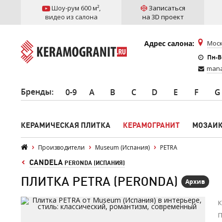
Шоу-рум 600 м²
,
Записаться
видео из салона
на 3D проект
Адрес салона:
Моск
Пн-Вс
mana
Бренды
:
0-9
A
B
C
D
E
F
G
КЕРАМИЧЕСКАЯ ПЛИТКА
КЕРАМОГРАНИТ
МОЗАИ
Производители
Museum (Испания)
PETRA
CANDELA
PERONDA (ИСПАНИЯ)
ПЛИТКА PETRA (PERONDA)
Архив
К
П