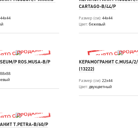
CARTAGO-B/44/P
44x44
Размер (см)
44x44
ый
Цвет
бежевый
SEUM/P ROS.MUSA-B/P
КЕРАМОГРАНИТ C.MUSA/2/
(13222)
88x88
невый
Размер (см)
22x44
Цвет
двухцветный
АНИТ T.PETRA-B/60/P