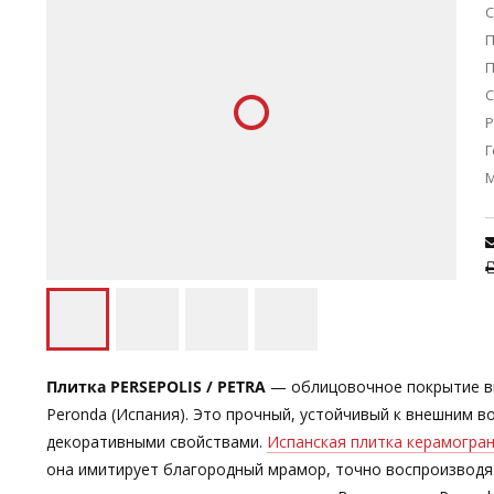
С
П
С
Р
Г
Плитка PERSEPOLIS / PETRA
— облицовочное покрытие вы
Peronda (Испания). Это прочный, устойчивый к внешним
декоративными свойствами.
Испанская плитка керамогра
она имитирует благородный мрамор, точно воспроизводя 