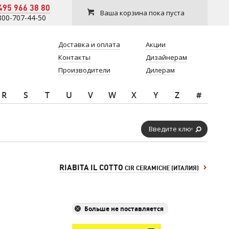
495 966 38 80
Ваша корзина пока пуста
800-707-44-50
Доставка и оплата
Акции
Контакты
Дизайнерам
Производители
Дилерам
R
S
T
U
V
W
X
Y
Z
#
RIABITA IL COTTO
CIR CERAMICHE (ИТАЛИЯ)
Больше не поставляется