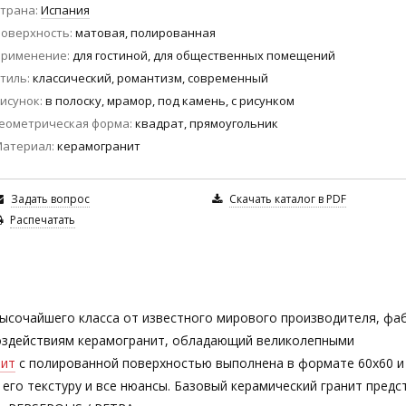
трана
Испания
оверхность
матовая, полированная
Применение
для гостиной, для общественных помещений
тиль
классический, романтизм, современный
исунок
в полоску, мрамор, под камень, с рисунком
еометрическая форма
квадрат, прямоугольник
Материал
керамогранит
Задать вопрос
Скачать каталог в PDF
Распечатать
сочайшего класса от известного мирового производителя, фа
 воздействиям керамогранит, обладающий великолепными
нит
с полированной поверхностью выполнена в формате 60х60 и 
его текстуру и все нюансы. Базовый керамический гранит предс