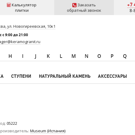
+7 
Калькулятор
Заказать
плитки
обратный звонок
8-
ва, ул. Новогиреевская, 10к1
 c 9:00 до 21:00
ger@keramogranit.ru
H
I
J
K
L
M
N
O
P
Q
КА
СТУПЕНИ
НАТУРАЛЬНЫЙ КАМЕНЬ
АКСЕССУАРЫ
од
05222
роизводитель
Museum (Испания)