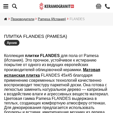
Производители
Pamesa (Испания)
FLANDES
ПЛИТКА FLANDES (PAMESA)
Архив
Коллекция
плитки FLANDES
для пола от Pamesa
(Испания). Это прочное, устойчивое к истиранию
покрытие от одного из ведущих европейских
производителей облицовочной керамики.
Матовая
испанская плитка
FLANDES 45х45 благодаря
применению современных технологий качественно
воспроизводит текстуру паркетной доски. Она готова с
легкостью заменить натуральное дерево — капризный
к воздействию влаги и агрессивных веществ материал.
Цветовая гамма Pamesa FLANDES выдержана в
теплых, создающих комфортную атмосферу оттенках.
Для декорирования предлагается использовать
бордюры и вставки, имитирующие мозаику из дерева.