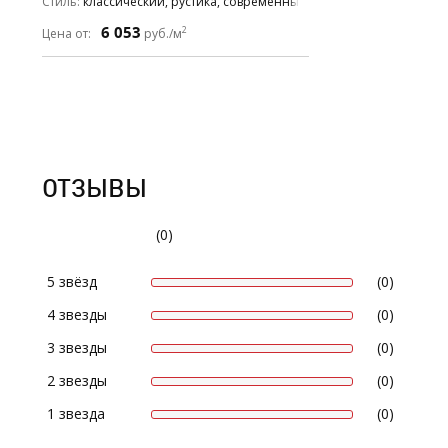
Стиль
классический, рустика, современный
6 053
2
Цена от:
руб./м
ОТЗЫВЫ
(0)
5 звёзд
(0)
4 звезды
(0)
3 звезды
(0)
2 звезды
(0)
1 звезда
(0)