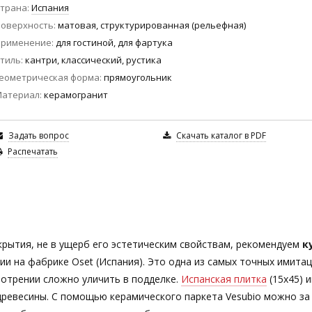
трана
Испания
оверхность
матовая, структурированная (рельефная)
Применение
для гостиной, для фартука
тиль
кантри, классический, рустика
еометрическая форма
прямоугольник
Материал
керамогранит
Задать вопрос
Скачать каталог в PDF
Распечатать
рытия, не в ущерб его эстетическим свойствам, рекомендуем
к
ии на фабрике Oset (Испания). Это одна из самых точных имита
отрении сложно уличить в подделке.
Испанская плитка
(15х45) 
древесины. С помощью керамического паркета Vesubio
можно за