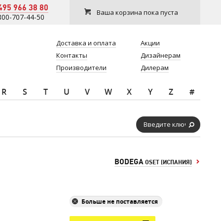
495 966 38 80
Ваша корзина пока пуста
800-707-44-50
Доставка и оплата
Акции
Контакты
Дизайнерам
Производители
Дилерам
R
S
T
U
V
W
X
Y
Z
#
BODEGA
OSET (ИСПАНИЯ)
Больше не поставляется