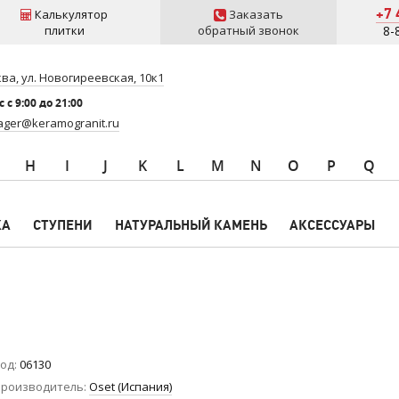
+7 
Калькулятор
Заказать
плитки
обратный звонок
8-
ва, ул. Новогиреевская, 10к1
 c 9:00 до 21:00
ger@keramogranit.ru
H
I
J
K
L
M
N
O
P
Q
КА
СТУПЕНИ
НАТУРАЛЬНЫЙ КАМЕНЬ
АКСЕССУАРЫ
од
06130
роизводитель
Oset (Испания)