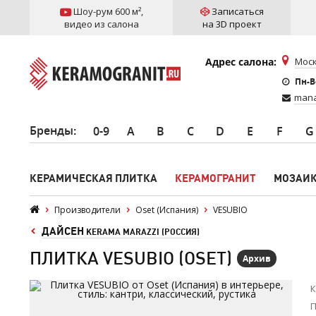
Шоу-рум 600 м²
,
Записаться
видео из салона
на 3D проект
Адрес салона:
Моск
Пн-Вс
mana
Бренды
:
0-9
A
B
C
D
E
F
G
КЕРАМИЧЕСКАЯ ПЛИТКА
КЕРАМОГРАНИТ
МОЗАИ
Производители
Oset (Испания)
VESUBIO
ДАЙСЕН
KERAMA MARAZZI (РОССИЯ)
ПЛИТКА VESUBIO (OSET)
Архив
К
П