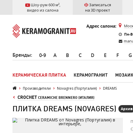
Шоу-рум 600 м²
,
Записаться
видео из салона
на 3D проект
Адрес салона:
Моск
Пн-Вс
mana
Бренды
:
0-9
A
B
C
D
E
F
G
КЕРАМИЧЕСКАЯ ПЛИТКА
КЕРАМОГРАНИТ
МОЗАИ
Производители
Novagres (Португалия)
DREAMS
CROCHET
CERAMICHE BRENNERO (ИТАЛИЯ)
ПЛИТКА DREAMS (NOVAGRES)
Архив
П
С