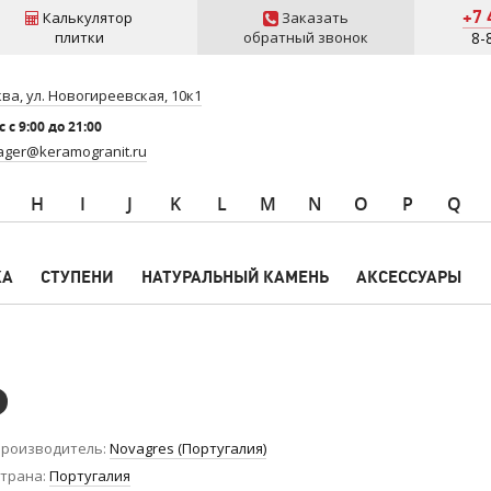
+7 
Калькулятор
Заказать
плитки
обратный звонок
8-
ва, ул. Новогиреевская, 10к1
 c 9:00 до 21:00
ger@keramogranit.ru
H
I
J
K
L
M
N
O
P
Q
КА
СТУПЕНИ
НАТУРАЛЬНЫЙ КАМЕНЬ
АКСЕССУАРЫ
роизводитель
Novagres (Португалия)
трана
Португалия