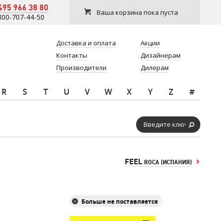
495 966 38 80
Ваша корзина пока пуста
800-707-44-50
Доставка и оплата
Акции
Контакты
Дизайнерам
Производители
Дилерам
R
S
T
U
V
W
X
Y
Z
#
FEEL
ROCA (ИСПАНИЯ)
Больше не поставляется