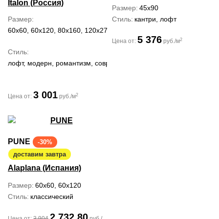
Italon (Россия)
Размер
45x90
Размер
Стиль
кантри, лофт
60x60, 60x120, 80x160, 120x278
5 376
2
Цена от:
руб./м
Стиль
лофт, модерн, романтизм, современный, черно-белый
3 001
2
Цена от:
руб./м
PUNE
-30%
доставим завтра
Alaplana (Испания)
Размер
60x60, 60x120
Стиль
классический
2 732.80
Цена от:
3 904
руб./