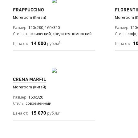
FRAPPUCCINO
FLORENTI
Moreroom (Китай)
Moreroom (К
Размер
120x280, 160x320
Размер
120x
Стиль
классический, средиземноморский
Стиль
лофт
14 000
1
2
Цена от:
руб./м
Цена от:
CREMA MARFIL
Moreroom (Китай)
Размер
160x320
Стиль
современный
15 070
2
Цена от:
руб./м