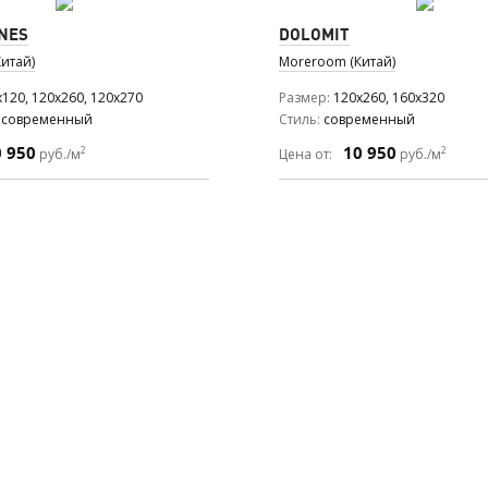
NES
DOLOMIT
итай)
Moreroom (Китай)
120, 120x260, 120x270
Размер
120x260, 160x320
, современный
Стиль
современный
0 950
10 950
2
2
руб./м
Цена от:
руб./м