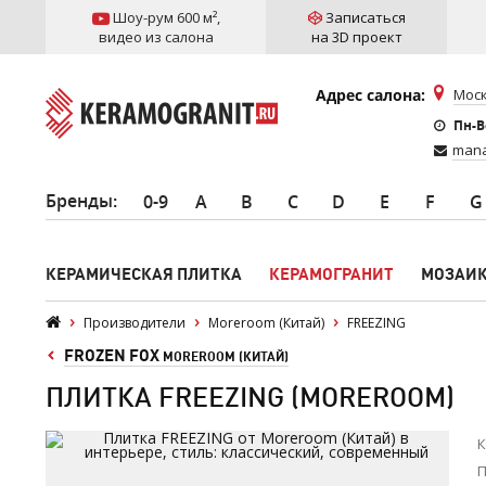
Шоу-рум 600 м²
,
Записаться
видео из салона
на 3D проект
Адрес салона:
Моск
Пн-Вс
mana
Бренды
:
0-9
A
B
C
D
E
F
G
КЕРАМИЧЕСКАЯ ПЛИТКА
КЕРАМОГРАНИТ
МОЗАИ
Производители
Moreroom (Китай)
FREEZING
FROZEN FOX
MOREROOM (КИТАЙ)
ПЛИТКА FREEZING (MOREROOM)
К
П