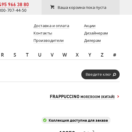
495 966 38 80
Ваша корзина пока пуста
800-707-44-50
Доставка и оплата
Акции
Контакты
Дизайнерам
Производители
Дилерам
R
S
T
U
V
W
X
Y
Z
#
FRAPPUCCINO
MOREROOM (КИТАЙ)
Коллекция доступна для заказа
2