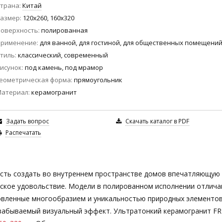
трана
Китай
азмер
120x260, 160x320
оверхность
полированная
Применение
для ванной, для гостиной, для общественных помещени
тиль
классический, современный
исунок
под камень, под мрамор
еометрическая форма
прямоугольник
Материал
керамогранит
Задать вопрос
Скачать каталог в PDF
Распечатать
сть создать во внутреннем пространстве домов впечатляющую
ческое удовольствие. Модели в полированном исполнении отлич
овленные многообразием и уникальностью природных элементов
забываемый визуальный эффект. Ультратонкий керамогранит F