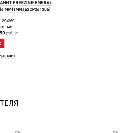
АНИТ FREEZING EMERAL
(6 ММ) (MN662CP261206)
120x260
ветная
950
2
руб./м
один клик
ТЕЛЯ