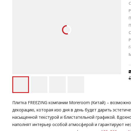
С
Р
П
С
Р
Г
Плитка FREEZING компании Moreroom (Китай) – возможно
декорацию, которая изо дня в день будет дарить эстети
насыщенной текстурой и блистательной графикой. Вдохн
наполнят интерьер особой атмосферой и гарантируют не