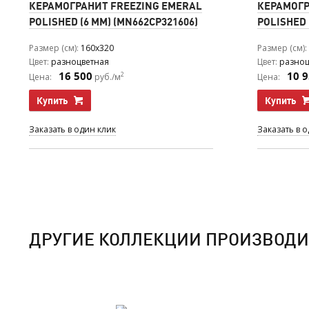
КЕРАМОГРАНИТ FREEZING EMERAL
КЕРАМОГР
POLISHED (6 ММ) (MN662CP321606)
POLISHED 
Размер (см)
160x320
Размер (см)
Цвет
разноцветная
Цвет
разноц
16 500
10 
2
Цена:
руб./м
Цена:
Купить
Купить
Заказать в один клик
Заказать в 
ДРУГИЕ КОЛЛЕКЦИИ ПРОИЗВОДИ