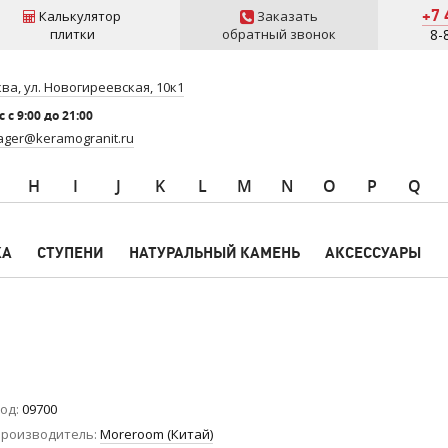
+7 
Калькулятор
Заказать
плитки
обратный звонок
8-
ва, ул. Новогиреевская, 10к1
 c 9:00 до 21:00
ger@keramogranit.ru
H
I
J
K
L
M
N
O
P
Q
КА
СТУПЕНИ
НАТУРАЛЬНЫЙ КАМЕНЬ
АКСЕССУАРЫ
од
09700
роизводитель
Moreroom (Китай)