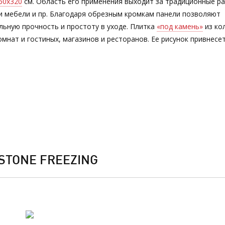
60х320
см. Область его применения выходит за традиционные ра
и мебели и пр. Благодаря обрезным кромкам панели позволяют
льную прочность и простоту в уходе. Плитка
«под камень»
из ко
нат и гостиных, магазинов и ресторанов. Ее рисунок привнесет
TONE FREEZING