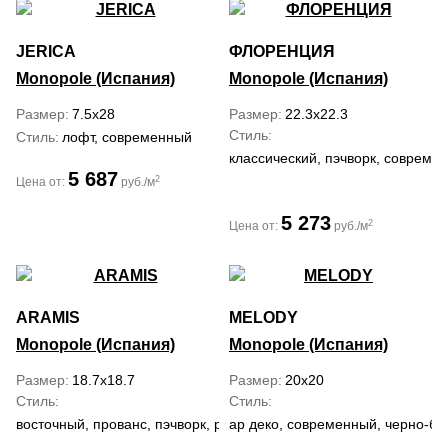
JERICA
ФЛОРЕНЦИЯ
Monopole (Испания)
Monopole (Испания)
Размер
7.5x28
Размер
22.3x22.3
Стиль
Стиль
лофт, современный
классический, пэчворк, совреме
5 687
2
Цена от:
руб./м
5 273
2
Цена от:
руб./м
ARAMIS
MELODY
Monopole (Испания)
Monopole (Испания)
Размер
18.7x18.7
Размер
20x20
Стиль
Стиль
восточный, прованс, пэчворк, ретро, современный
ар деко, современный, черно-б