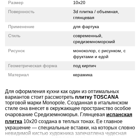
Размер
10x20
Поверхность
3d плитка / объемная,
глянцевая
Применение
для фартука
Стиль
современный,
средиземноморский
Рисунок
моноколор, с рисунком, с
фруктами и едой
Геометрическая форма
под кирпич
Материал
керамика
Для оформления кухни как один из оптимальных
вариантов стоит рассмотреть
плитку TOSCANA
торговой марки Monopole. Созданная в итальянском
стиле она внесет в окружающее пространство особое
очарование Средиземноморья. Глянцевая
испанская
плитка
10х20 создана в теплых тонах. Ее главное
украшение — специальные вставки, на которых словно
невидимой кистью художника запечатлена чудесная
музыка. В коллекцию TOSCANA Monopole также вошли