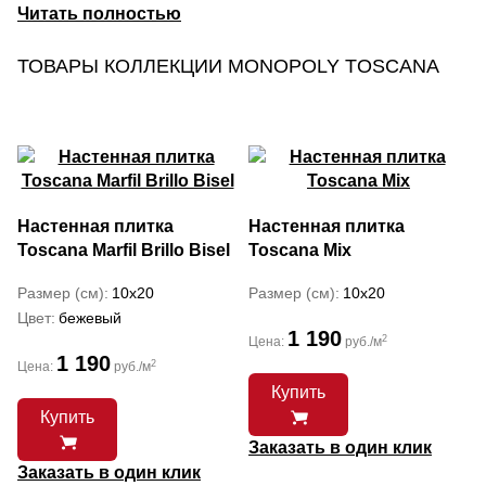
декоры с изображениями грецких орехов, оливок и
винограда. Аппетитные плоды идеально вписываются
в кухонное пространство. Купить плитку TOSCANA
ТОВАРЫ КОЛЛЕКЦИИ MONOPOLY TOSCANA
предлагается по относительно недорогой цене.
Настенная плитка
Настенная плитка
Toscana Marfil Brillo Bisel
Toscana Mix
Размер (см)
10x20
Размер (см)
10x20
Цвет
бежевый
1 190
2
Цена:
руб./м
1 190
2
Цена:
руб./м
Купить
Купить
Заказать в один клик
Заказать в один клик