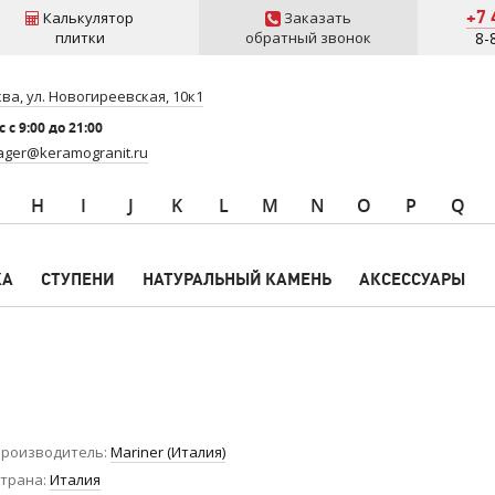
+7 
Калькулятор
Заказать
плитки
обратный звонок
8-
ва, ул. Новогиреевская, 10к1
 c 9:00 до 21:00
ger@keramogranit.ru
H
I
J
K
L
M
N
O
P
Q
КА
СТУПЕНИ
НАТУРАЛЬНЫЙ КАМЕНЬ
АКСЕССУАРЫ
роизводитель
Mariner (Италия)
трана
Италия