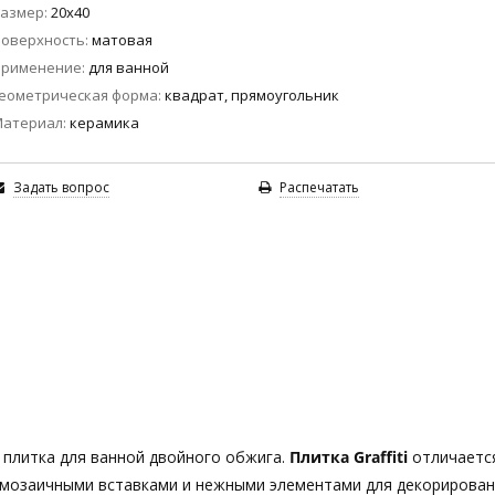
азмер
20x40
оверхность
матовая
Применение
для ванной
еометрическая форма
квадрат, прямоугольник
Материал
керамика
Задать вопрос
Распечатать
я плитка для ванной двойного обжига.
Плитка Graffiti
отличаетс
с мозаичными вставками и нежными элементами для декорирован