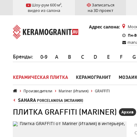
Шоу-рум 600 м²
,
Записаться
видео из салона
на 3D проект
Адрес салона:
Моск
Пн-Вс
mana
Бренды
:
0-9
A
B
C
D
E
F
G
КЕРАМИЧЕСКАЯ ПЛИТКА
КЕРАМОГРАНИТ
МОЗАИ
Производители
Mariner (Италия)
GRAFFITI
SAHARA
PORCELANOSA (ИСПАНИЯ)
ПЛИТКА GRAFFITI (MARINER)
Архив
П
С