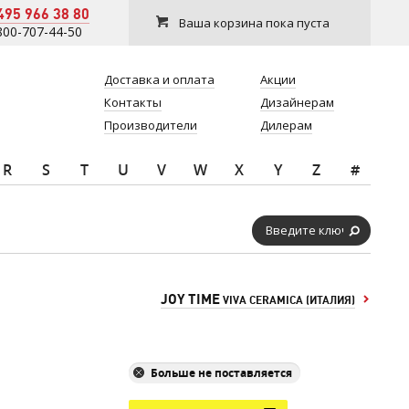
495 966 38 80
Ваша корзина пока пуста
800-707-44-50
Доставка и оплата
Акции
Контакты
Дизайнерам
Производители
Дилерам
R
S
T
U
V
W
X
Y
Z
#
JOY TIME
VIVA CERAMICA (ИТАЛИЯ)
Больше не поставляется