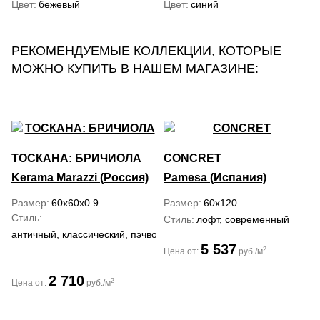
Цвет
бежевый
Цвет
синий
РЕКОМЕНДУЕМЫЕ КОЛЛЕКЦИИ, КОТОРЫЕ
МОЖНО КУПИТЬ В НАШЕМ МАГАЗИНЕ:
ТОСКАНА: БРИЧИОЛА
CONCRET
Kerama Marazzi (Россия)
Pamesa (Испания)
Размер
60x60x0.9
Размер
60x120
Стиль
Стиль
лофт, современный
античный, классический, пэчворк, современный, черно-белый
5 537
2
Цена от:
руб./м
2 710
2
Цена от:
руб./м