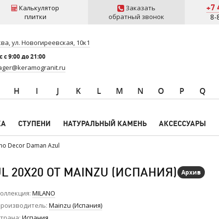
+7 
Калькулятор
Заказать
плитки
обратный звонок
8-
ва, ул. Новогиреевская, 10к1
 c 9:00 до 21:00
ger@keramogranit.ru
H
I
J
K
L
M
N
O
P
Q
КА
СТУПЕНИ
НАТУРАЛЬНЫЙ КАМЕНЬ
АКСЕССУАРЫ
no Decor Daman Azul
 20X20 ОТ MAINZU (ИСПАНИЯ)
Архив
оллекция
MILANO
роизводитель
Mainzu (Испания)
трана
Испания