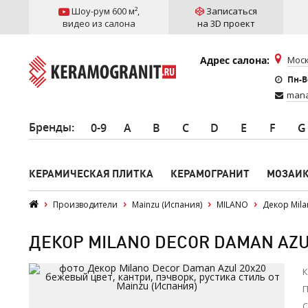
Шоу-рум 600 м²
,
Записаться
видео из салона
на 3D проект
Адрес салона:
Моск
Пн-Вс
mana
Бренды
:
0-9
A
B
C
D
E
F
G
КЕРАМИЧЕСКАЯ ПЛИТКА
КЕРАМОГРАНИТ
МОЗАИ
Производители
Mainzu (Испания)
MILANO
Декор Mila
ДЕКОР MILANO DECOR DAMAN AZUL
К
П
С