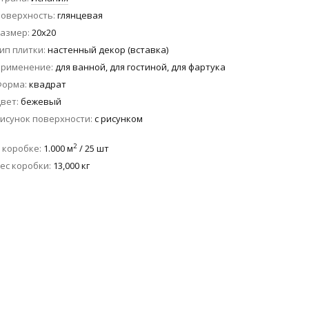
оверхность
глянцевая
азмер
20x20
ип плитки
настенный декор (вставка)
Применение
для ванной, для гостиной, для фартука
Форма
квадрат
вет
бежевый
исунок поверхности
с рисунком
2
 коробке
1.000 м
/ 25 шт
ес коробки
13,000 кг