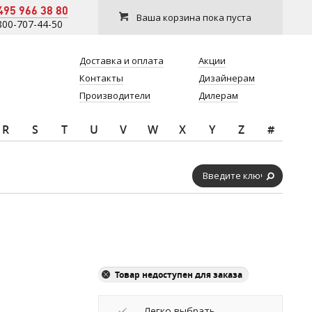
495 966 38 80
Ваша корзина пока пуста
800-707-44-50
Доставка и оплата
Акции
Контакты
Дизайнерам
Производители
Дилерам
R
S
T
U
V
W
X
Y
Z
#
Товар недоступен для заказа
Легко выбрать