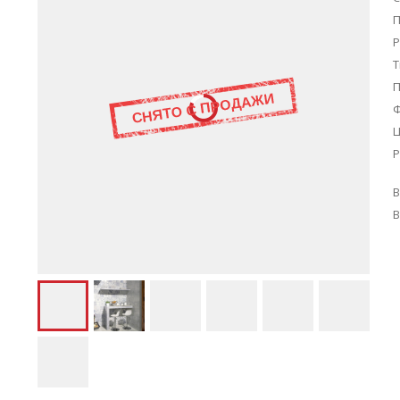
П
Р
Т
Ц
Р
В
В