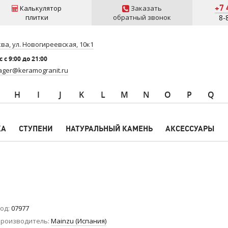
+7 
Калькулятор
Заказать
плитки
обратный звонок
8-
ва, ул. Новогиреевская, 10к1
 c 9:00 до 21:00
ger@keramogranit.ru
H
I
J
K
L
M
N
O
P
Q
КА
СТУПЕНИ
НАТУРАЛЬНЫЙ КАМЕНЬ
АКСЕССУАРЫ
од
07977
роизводитель
Mainzu (Испания)