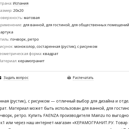
трана
Испания
азмер
20x20
оверхность
матовая
Применение
для ванной, для гостиной, для общественных помещений
артука
тиль
пэчворк, ретро
исунок
моноколор, состаренная (рустик), с рисунком
еометрическая форма
квадрат
Материал
керамогранит
Задать вопрос
Распечатать
ная (рустик), с рисунком — отличный выбор для дизайна и отде
ат. Материал может быть использован для ванной, для гостино
чворк, ретро. Купить FAENZA производителя Mainzu по выгодно
10 к1 или через наш интернет-магазин «КЕРАМОГРАНИТ.РУ. Товар