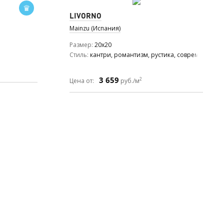
LIVORNO
Mainzu (Испания)
Размер
20x20
Стиль
кантри, романтизм, рустика, современный
3 659
2
Цена от:
руб./м