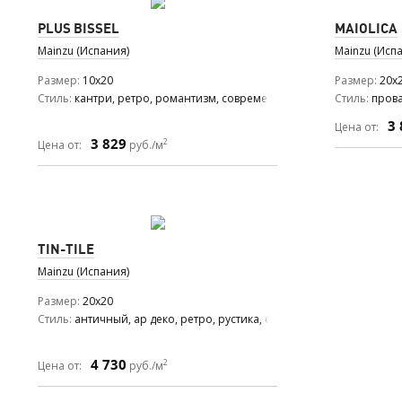
PLUS BISSEL
MAIOLICA
Mainzu (Испания)
Mainzu (Исп
Размер
10x20
Размер
20x
Стиль
кантри, ретро, романтизм, современный
Стиль
прова
3 
Цена от:
3 829
2
Цена от:
руб./м
TIN-TILE
Mainzu (Испания)
Размер
20x20
Стиль
античный, ар деко, ретро, рустика, средиземноморский
4 730
2
Цена от:
руб./м