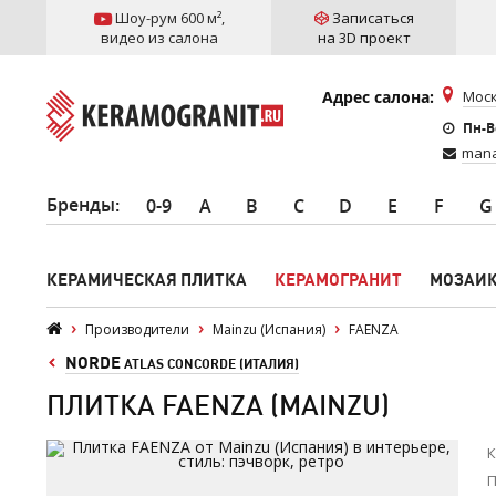
Шоу-рум 600 м²
,
Записаться
видео из салона
на 3D проект
Адрес салона:
Моск
Пн-Вс
mana
Бренды
:
0-9
A
B
C
D
E
F
G
КЕРАМИЧЕСКАЯ ПЛИТКА
КЕРАМОГРАНИТ
МОЗАИ
Производители
Mainzu (Испания)
FAENZA
NORDE
ATLAS CONCORDE (ИТАЛИЯ)
ПЛИТКА FAENZA (MAINZU)
К
П