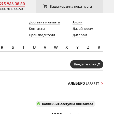
495 966 38 80
Ваша корзина пока пуста
800-707-44-50
Доставка и оплата
Акции
Контакты
Дизайнерам
Производители
Дилерам
R
S
T
U
V
W
X
Y
Z
#
АЛЬБЕРО
LAPARET
Коллекция доступна для заказа
2