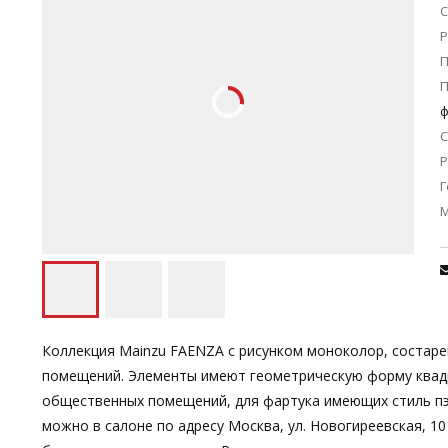
С
Р
П
ф
С
Р
Г
Коллекция Mainzu FAENZA с рисунком моноколор, состарен
помещений. Элементы имеют геометрическую форму квадр
общественных помещений, для фартука имеющих стиль пэ
можно в салоне по адресу Москва, ул. Новогиреевская, 