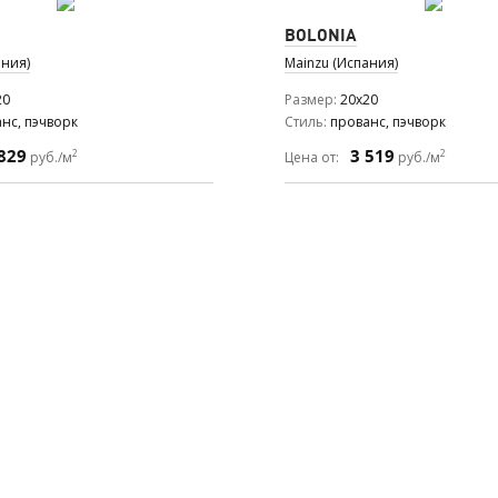
BOLONIA
ания)
Mainzu (Испания)
20
Размер
20x20
нс, пэчворк
Стиль
прованс, пэчворк
829
3 519
2
2
руб./м
Цена от:
руб./м