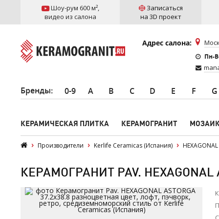
Шоу-рум 600 м²
,
Записаться
видео из салона
на 3D проект
Адрес салона:
Моск
Пн-Вс
mana
Бренды
:
0-9
A
B
C
D
E
F
G
КЕРАМИЧЕСКАЯ ПЛИТКА
КЕРАМОГРАНИТ
МОЗАИ
Производители
Kerlife Ceramicas (Испания)
HEXAGONAL
КЕРАМОГРАНИТ PAV. HEXAGONAL A
К
П
С