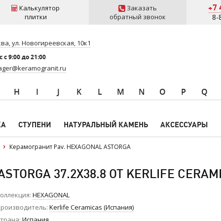
+7 
Калькулятор
Заказать
плитки
обратный звонок
8-
ва, ул. Новогиреевская, 10к1
 c 9:00 до 21:00
ger@keramogranit.ru
H
I
J
K
L
M
N
O
P
Q
КА
СТУПЕНИ
НАТУРАЛЬНЫЙ КАМЕНЬ
АКСЕССУАРЫ
Керамогранит Pav. HEXAGONAL ASTORGA
STORGA 37.2X38.8 ОТ KERLIFE CERAM
оллекция
HEXAGONAL
роизводитель
Kerlife Ceramicas (Испания)
трана
Испания