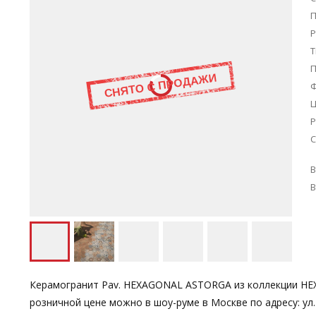
П
Р
Т
Ц
Р
С
В
В
Керамогранит Pav. HEXAGONAL ASTORGA из коллекции HEXA
розничной цене можно в шоу-руме в Москве по адресу: ул.