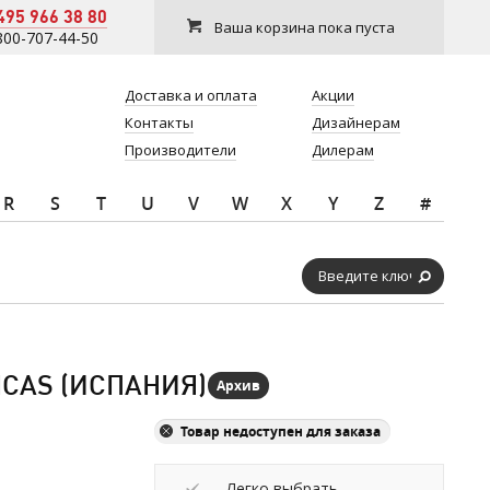
495 966 38 80
Ваша корзина пока пуста
800-707-44-50
Доставка и оплата
Акции
Контакты
Дизайнерам
Производители
Дилерам
R
S
T
U
V
W
X
Y
Z
#
ICAS (ИСПАНИЯ)
Архив
Товар недоступен для заказа
Легко выбрать