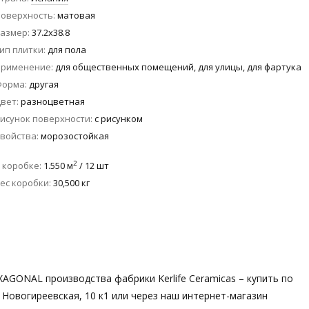
оверхность
матовая
азмер
37.2x38.8
ип плитки
для пола
Применение
для общественных помещений, для улицы, для фартука
Форма
другая
вет
разноцветная
исунок поверхности
с рисунком
войства
морозостойкая
2
 коробке
1.550 м
/ 12 шт
ес коробки
30,500 кг
GONAL производства фабрики Kerlife Ceramicas – купить по
 Новогиреевская, 10 к1 или через наш интернет-магазин