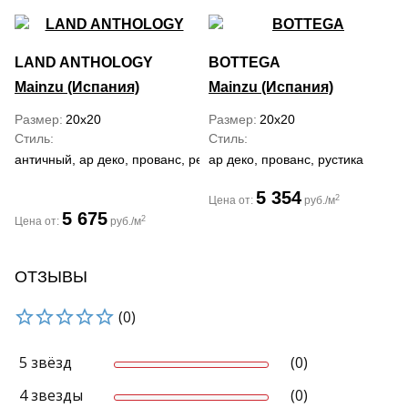
LAND ANTHOLOGY
BOTTEGA
Mainzu (Испания)
Mainzu (Испания)
Размер
20x20
Размер
20x20
Стиль
Стиль
античный, ар деко, прованс, ретро, рустика, средиземноморский
ар деко, прованс, рустика
5 354
2
Цена от:
руб./м
5 675
2
Цена от:
руб./м
ОТЗЫВЫ
(0)
5 звёзд
(0)
4 звезды
(0)