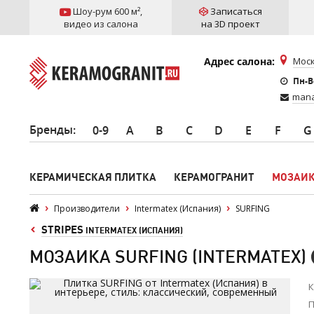
Шоу-рум 600 м²
,
Записаться
видео из салона
на 3D проект
Адрес салона:
Моск
Пн-Вс
mana
Бренды
:
0-9
A
B
C
D
E
F
G
КЕРАМИЧЕСКАЯ ПЛИТКА
КЕРАМОГРАНИТ
МОЗАИ
Производители
Intermatex (Испания)
SURFING
STRIPES
INTERMATEX (ИСПАНИЯ)
МОЗАИКА SURFING (INTERMATEX)
К
П