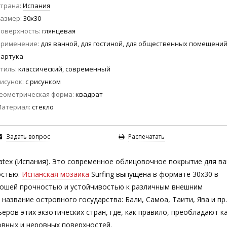
трана
Испания
азмер
30x30
оверхность
глянцевая
Применение
для ванной, для гостиной, для общественных помещений
артука
тиль
классический, современный
исунок
с рисунком
еометрическая форма
квадрат
Материал
стекло
Задать вопрос
Распечатать
tex (Испания). Это современное облицовочное покрытие для в
остью.
Испанская мозаика
Surfing выпущена в формате 30х30 в
рошей прочностью и устойчивостью к различным внешним
 название островного государства: Бали, Самоа, Таити, Ява и пр
еров этих экзотических стран, где, как правило, преобладают к
ровных и неровных поверхностей.