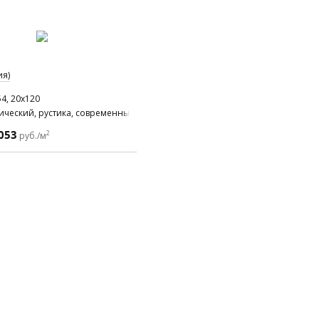
ия)
4, 20x120
ический, рустика, современный
053
2
руб./м