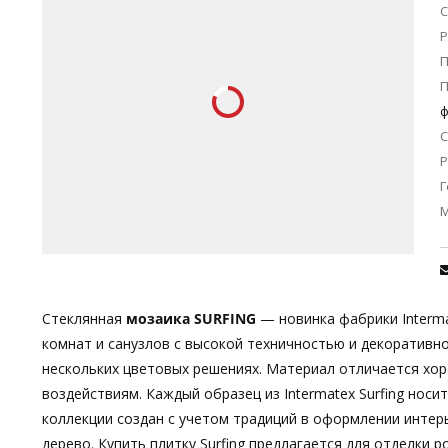
С
Р
П
ф
С
Р
Г
Стеклянная
мозаика SURFING
— новинка фабрики Interma
комнат и санузлов с высокой техничностью и декоративн
нескольких цветовых решениях. Материал отличается хо
воздействиям. Каждый образец из Intermatex Surfing носит
коллекции создан с учетом традиций в оформлении интерь
дерево. Купить плитку Surfing предлагается для отделки 