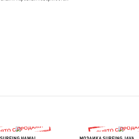
SURFING HAWAI
МОЗАИКА SURFING JAVA