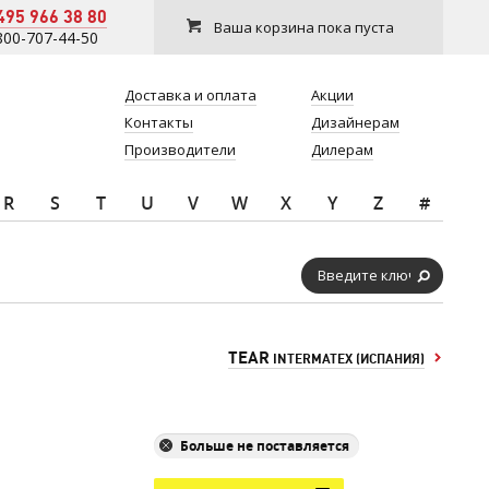
495 966 38 80
Ваша корзина пока пуста
800-707-44-50
Доставка и оплата
Акции
Контакты
Дизайнерам
Производители
Дилерам
R
S
T
U
V
W
X
Y
Z
#
TEAR
INTERMATEX (ИСПАНИЯ)
Больше не поставляется