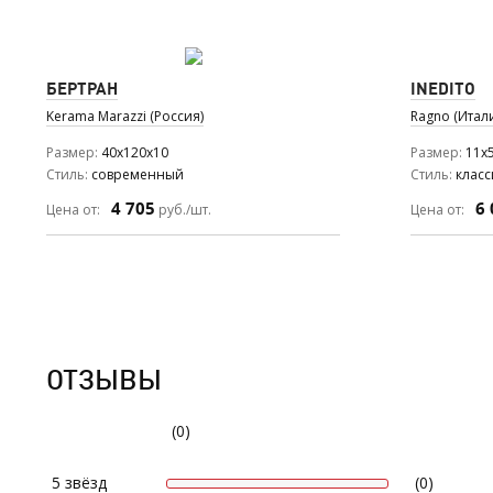
БЕРТРАН
INEDITO
Kerama Marazzi (Россия)
Ragno (Итал
Размер
40x120x10
Размер
11x5
Стиль
современный
Стиль
класс
4 705
6 
Цена от:
руб./шт.
Цена от:
ОТЗЫВЫ
(0)
5 звёзд
(0)