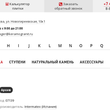
+7 
Калькулятор
Заказать
плитки
обратный звонок
8-
ва, ул. Новогиреевская, 10к1
 c 9:00 до 21:00
ger@keramogranit.ru
H
I
J
K
L
M
N
O
P
Q
КА
СТУПЕНИ
НАТУРАЛЬНЫЙ КАМЕНЬ
АКСЕССУАРЫ
Архив
од
07139
роизводитель
Intermatex (Испания)