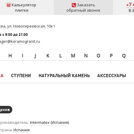
+7 
Калькулятор
Заказать
плитки
обратный звонок
8-
ва, ул. Новогиреевская, 10к1
 c 9:00 до 21:00
ger@keramogranit.ru
H
I
J
K
L
M
N
O
P
Q
КА
СТУПЕНИ
НАТУРАЛЬНЫЙ КАМЕНЬ
АКСЕССУАРЫ
Архив
роизводитель
Intermatex (Испания)
трана
Испания