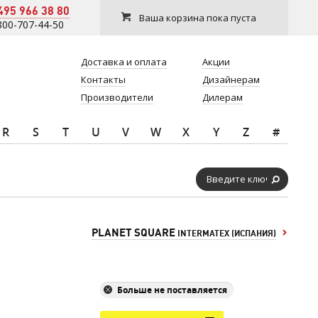
495 966 38 80
Ваша корзина пока пуста
800-707-44-50
Доставка и оплата
Акции
Контакты
Дизайнерам
Производители
Дилерам
R
S
T
U
V
W
X
Y
Z
#
PLANET SQUARE
INTERMATEX (ИСПАНИЯ)
Больше не поставляется