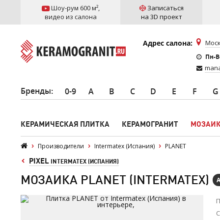
Шоу-рум 600 м²
,
Записаться
видео из салона
на 3D проект
Адрес салона:
Моск
Пн-Вс
mana
Бренды
:
0-9
A
B
C
D
E
F
G
КЕРАМИЧЕСКАЯ ПЛИТКА
КЕРАМОГРАНИТ
МОЗАИ
Производители
Intermatex (Испания)
PLANET
PIXEL
INTERMATEX (ИСПАНИЯ)
МОЗАИКА PLANET (INTERMATEX)
П
С