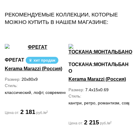
РЕКОМЕНДУЕМЫЕ КОЛЛЕКЦИИ, КОТОРЫЕ
МОЖНО КУПИТЬ В НАШЕМ МАГАЗИНЕ:
ФРЕГАТ
хит продаж
ТОСКАНА:МОНТАЛЬБАН
Kerama Marazzi (Россия)
О
Kerama Marazzi (Россия)
Размер
20x80x9
Стиль
Размер
7.4x15x0.69
классический, лофт, современный
Стиль
кантри, ретро, романтизм, сов
2 181
2
Цена от:
руб./м
2 215
2
Цена от:
руб./м