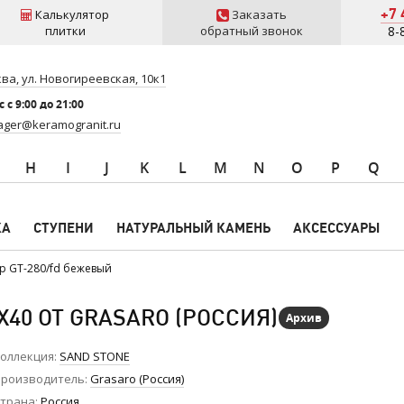
+7 
Калькулятор
Заказать
плитки
обратный звонок
8-
ва, ул. Новогиреевская, 10к1
 c 9:00 до 21:00
ger@keramogranit.ru
H
I
J
K
L
M
N
O
P
Q
КА
СТУПЕНИ
НАТУРАЛЬНЫЙ КАМЕНЬ
АКСЕССУАРЫ
 GT-280/fd бежевый
40 ОТ GRASARO (РОССИЯ)
Архив
оллекция
SAND STONE
роизводитель
Grasaro (Россия)
трана
Россия