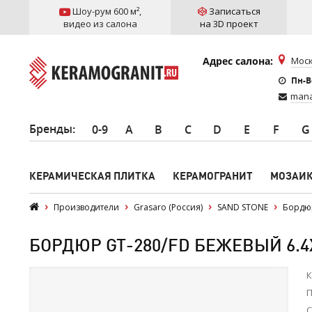
Шоу-рум 600 м²
,
Записаться
видео из салона
на 3D проект
Адрес салона:
Моск
Пн-Вс
mana
Бренды
:
0-9
A
B
C
D
E
F
G
КЕРАМИЧЕСКАЯ ПЛИТКА
КЕРАМОГРАНИТ
МОЗАИ
Производители
Grasaro (Россия)
SAND STONE
Бордюр
БОРДЮР GT-280/FD БЕЖЕВЫЙ 6.4X
К
П
С