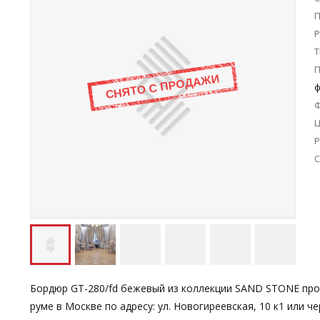
П
Р
Т
ф
Ц
Р
С
Бордюр GT-280/fd бежевый из коллекции SAND STONE прои
руме в Москве по адресу: ул. Новогиреевская, 10 к1 или