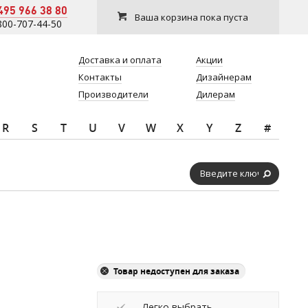
495 966 38 80
Ваша корзина пока пуста
800-707-44-50
Доставка и оплата
Акции
Контакты
Дизайнерам
Производители
Дилерам
R
S
T
U
V
W
X
Y
Z
#
Товар недоступен для заказа
Легко выбрать