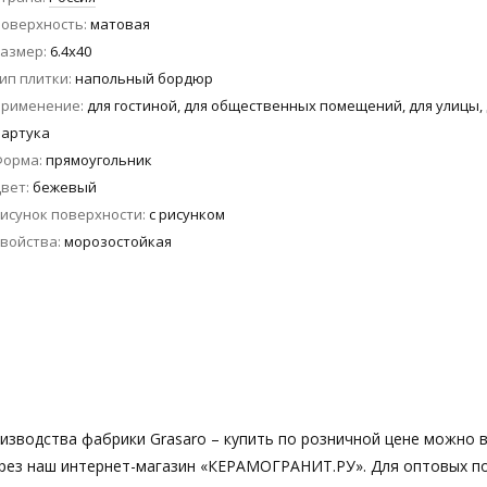
оверхность
матовая
азмер
6.4x40
ип плитки
напольный бордюр
Применение
для гостиной, для общественных помещений, для улицы,
артука
Форма
прямоугольник
вет
бежевый
исунок поверхности
с рисунком
войства
морозостойкая
зводства фабрики Grasaro – купить по розничной цене можно в
 через наш интернет-магазин «КЕРАМОГРАНИТ.РУ». Для оптовых п