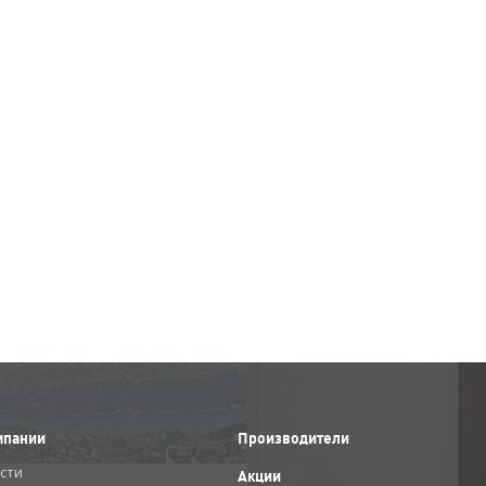
мпании
Производители
сти
Акции