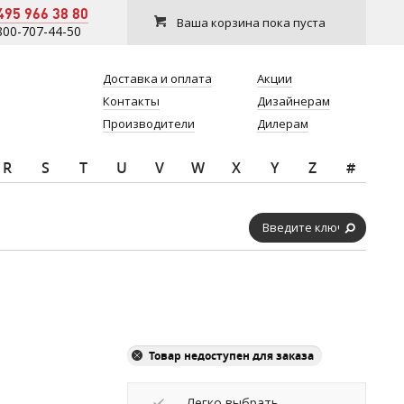
495 966 38 80
Ваша корзина пока пуста
800-707-44-50
Доставка и оплата
Акции
Контакты
Дизайнерам
Производители
Дилерам
R
S
T
U
V
W
X
Y
Z
#
Товар недоступен для заказа
Легко выбрать