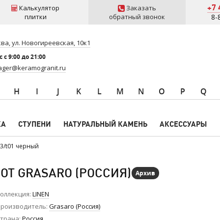
+7 
Калькулятор
Заказать
плитки
обратный звонок
8-
ва, ул. Новогиреевская, 10к1
 c 9:00 до 21:00
ger@keramogranit.ru
H
I
J
K
L
M
N
O
P
Q
КА
СТУПЕНИ
НАТУРАЛЬНЫЙ КАМЕНЬ
АКСЕССУАРЫ
43/t01 черный
 ОТ GRASARO (РОССИЯ)
Архив
оллекция
LINEN
роизводитель
Grasaro (Россия)
трана
Россия