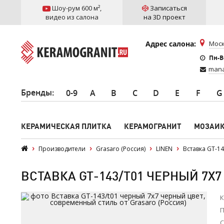
Шоу-рум 600 м²
,
Записаться
видео из салона
на 3D проект
Адрес салона:
Моск
Пн-Вс
mana
Бренды
:
0-9
A
B
C
D
E
F
G
КЕРАМИЧЕСКАЯ ПЛИТКА
КЕРАМОГРАНИТ
МОЗАИ
Производители
Grasaro (Россия)
LINEN
Вставка GT-1
ВСТАВКА GT-143/T01 ЧЕРНЫЙ 7X7
К
П
С