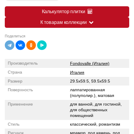
Калькулятор плитки
К товарам коллекции
Поделиться
Производитель
Fondovalle (Италия)
Страна
Италия
Размер
29.5x59.5, 59.5x59.5
Поверхность
лаппатированная
(полуполир.), матовая
Применение
для ванной, для гостиной,
для общественных
помещений
Стиль
классический, романтизм
Рисунок
мрамор, под камень, под