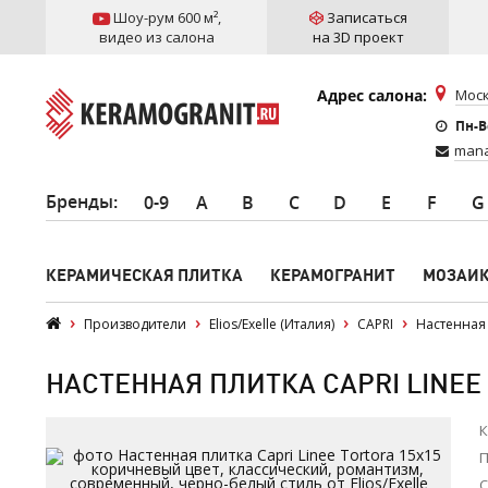
Шоу-рум 600 м²
,
Записаться
видео из салона
на 3D проект
Адрес салона:
Моск
Пн-Вс
mana
Бренды
:
0-9
A
B
C
D
E
F
G
КЕРАМИЧЕСКАЯ ПЛИТКА
КЕРАМОГРАНИТ
МОЗАИ
Производители
Elios/Exelle (Италия)
CAPRI
Настенная 
НАСТЕННАЯ ПЛИТКА CAPRI LINEE 
К
П
С