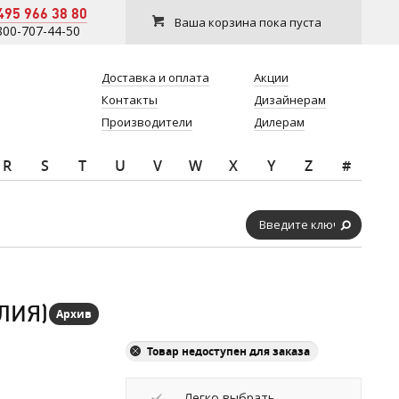
495 966 38 80
Ваша корзина пока пуста
800-707-44-50
Доставка и оплата
Акции
Контакты
Дизайнерам
Производители
Дилерам
R
S
T
U
V
W
X
Y
Z
#
ЛИЯ)
Архив
Товар недоступен для заказа
Легко выбрать