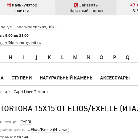
+7 
Калькулятор
Заказать
плитки
обратный звонок
8-
ва, ул. Новогиреевская, 10к1
 c 9:00 до 21:00
ger@keramogranit.ru
H
I
J
K
L
M
N
O
P
Q
КА
СТУПЕНИ
НАТУРАЛЬНЫЙ КАМЕНЬ
АКСЕССУАРЫ
плитка Capri Linee Tortora
TORTORA 15X15 ОТ ELIOS/EXELLE (ИТА
оллекция
CAPRI
роизводитель
Elios/Exelle (Италия)
трана
Италия