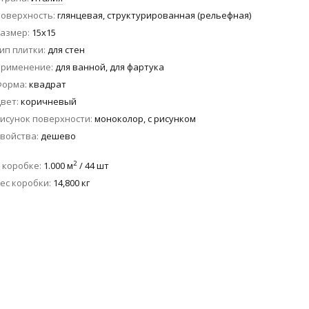
оверхность
глянцевая, структурированная (рельефная)
азмер
15x15
ип плитки
для стен
Применение
для ванной, для фартука
Форма
квадрат
вет
коричневый
исунок поверхности
моноколор, с рисунком
войства
дешево
2
 коробке
1.000 м
/ 44 шт
ес коробки
14,800 кг