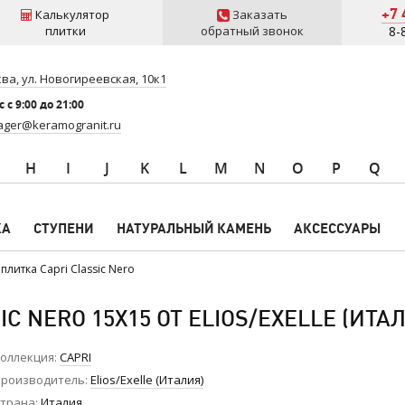
+7 
Калькулятор
Заказать
плитки
обратный звонок
8-
ва, ул. Новогиреевская, 10к1
 c 9:00 до 21:00
ger@keramogranit.ru
H
I
J
K
L
M
N
O
P
Q
КА
СТУПЕНИ
НАТУРАЛЬНЫЙ КАМЕНЬ
АКСЕССУАРЫ
плитка Capri Classic Nero
C NERO 15X15 ОТ ELIOS/EXELLE (ИТА
оллекция
CAPRI
роизводитель
Elios/Exelle (Италия)
трана
Италия