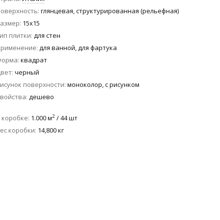
оверхность
глянцевая, структурированная (рельефная)
азмер
15x15
ип плитки
для стен
Применение
для ванной, для фартука
Форма
квадрат
вет
черный
исунок поверхности
моноколор, с рисунком
войства
дешево
2
 коробке
1.000 м
/ 44 шт
ес коробки
14,800 кг