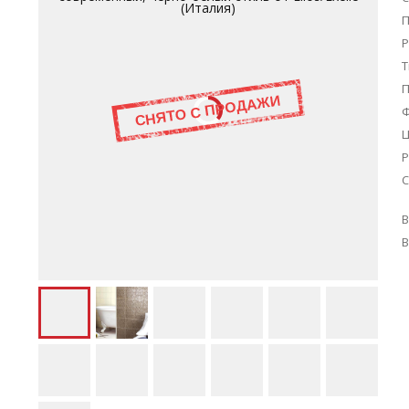
П
Р
Т
Ц
Р
С
В
В