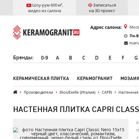
Шоу-рум 600 м²
,
Записаться
видео из салона
на 3D проект
Адрес салона:
Моск
Пн-Вс
mana
Бренды
:
0-9
A
B
C
D
E
F
G
КЕРАМИЧЕСКАЯ ПЛИТКА
КЕРАМОГРАНИТ
МОЗАИ
Производители
Elios/Exelle (Италия)
CAPRI
Настенная 
НАСТЕННАЯ ПЛИТКА CAPRI CLASSI
К
П
С