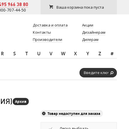
495 966 38 80
Ваша корзина пока пуста
800-707-44-50
Доставка и оплата
Акции
Контакты
Дизайнерам
Производители
Дилерам
R
S
T
U
V
W
X
Y
Z
#
ЛИЯ)
Архив
Товар недоступен для заказа
Легко выбрать