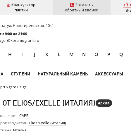
+7 
Калькулятор
Заказать
плитки
обратный звонок
8-
ва, ул. Новогиреевская, 10к1
 c 9:00 до 21:00
ger@keramogranit.ru
H
I
J
K
L
M
N
O
P
Q
КА
СТУПЕНИ
НАТУРАЛЬНЫЙ КАМЕНЬ
АКСЕССУАРЫ
ri Sigaro Beige
 ОТ ELIOS/EXELLE (ИТАЛИЯ)
Архив
оллекция
CAPRI
роизводитель
Elios/Exelle (Италия)
трана
Италия