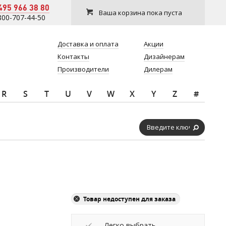
495 966 38 80
Ваша корзина пока пуста
800-707-44-50
Доставка и оплата
Акции
Контакты
Дизайнерам
Производители
Дилерам
R
S
T
U
V
W
X
Y
Z
#
Товар недоступен для заказа
Легко выбрать