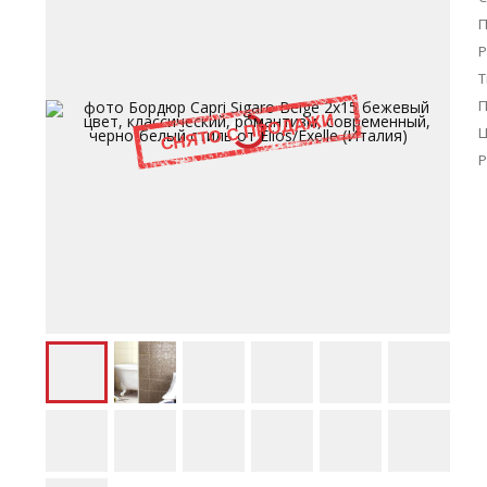
П
Р
Т
Ц
Р