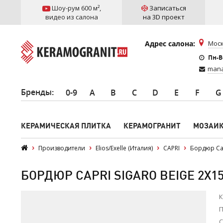
Шоу-рум 600 м²
,
Записаться
видео из салона
на 3D проект
Адрес салона:
Моск
Пн-Вс
mana
Бренды
:
0-9
A
B
C
D
E
F
G
КЕРАМИЧЕСКАЯ ПЛИТКА
КЕРАМОГРАНИТ
МОЗАИ
Производители
Elios/Exelle (Италия)
CAPRI
Бордюр Cap
БОРДЮР CAPRI SIGARO BEIGE 2X15
К
П
С