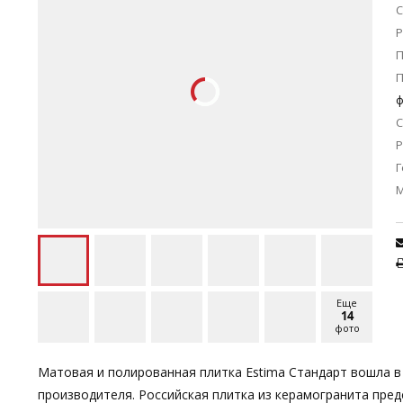
С
Р
П
ф
С
Р
Г
Еще
14
фото
Матовая и полированная плитка Estima Стандарт вошла 
производителя. Российская плитка из керамогранита пред