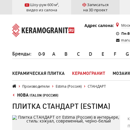
Шоу-рум 600 м²
,
Записаться
видео из салона
на 3D проект
Адрес салона:
Моск
Пн-Вс
mana
Бренды
:
0-9
A
B
C
D
E
F
G
КЕРАМИЧЕСКАЯ ПЛИТКА
КЕРАМОГРАНИТ
МОЗАИ
Производители
Estima (Россия)
СТАНДАРТ
НОВА
ITALON (РОССИЯ)
ПЛИТКА СТАНДАРТ (ESTIMA)
К
П