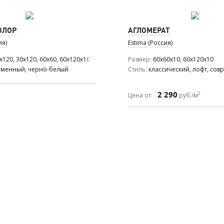
ОЛОР
АГЛОМЕРАТ
ия)
Estima (Россия)
x120, 30x120, 60x60, 60x120x10
Размер
60x60x10, 60x120x10
еменный, черно-белый
Стиль
классический, лофт, со
2 290
2
Цена от:
руб./м