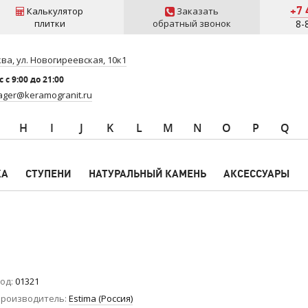
+7 
Калькулятор
Заказать
плитки
обратный звонок
8-
ва, ул. Новогиреевская, 10к1
 c 9:00 до 21:00
ger@keramogranit.ru
H
I
J
K
L
M
N
O
P
Q
КА
СТУПЕНИ
НАТУРАЛЬНЫЙ КАМЕНЬ
АКСЕССУАРЫ
од
01321
роизводитель
Estima (Россия)