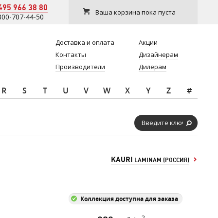
495 966 38 80
Ваша корзина пока пуста
800-707-44-50
Доставка и оплата
Акции
Контакты
Дизайнерам
Производители
Дилерам
R
S
T
U
V
W
X
Y
Z
#
KAURI
LAMINAM (РОССИЯ)
Коллекция доступна для заказа
2