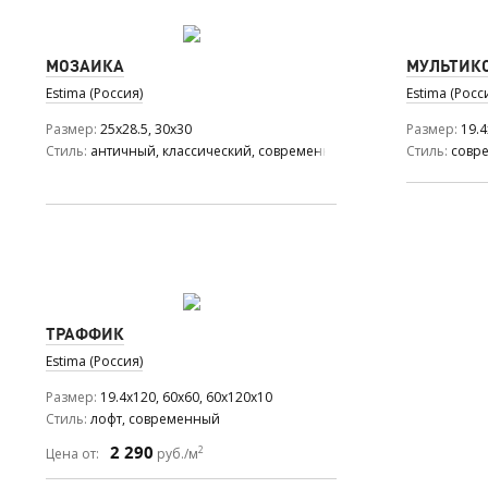
МОЗАИКА
МУЛЬТИК
Estima (Россия)
Estima (Росс
Размер
25x28.5, 30x30
Размер
19.4
Стиль
античный, классический, современный, черно-белый
Стиль
совр
ТРАФФИК
Estima (Россия)
Размер
19.4x120, 60x60, 60x120x10
Стиль
лофт, современный
2 290
2
Цена от:
руб./м