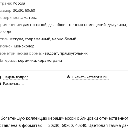
трана
Россия
азмер
30x30, 60x60
оверхность
матовая
Применение
для гостиной, для общественных помещений, для улицы,
асада
тиль
кэжуал, современный, черно-белый
исунок
моноколор
еометрическая форма
квадрат, прямоугольник
Материал
керамика, керамогранит
Задать вопрос
Скачать каталог в PDF
Распечатать
в богатейшую коллекцию керамической облицовки отечественно
ставлена в форматах — 30х30, 60х60, 40х40. Цветовая гамма да