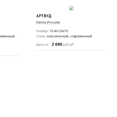
АРТВУД
Estima (Россия)
Размер
19.4x120x10
временный, средиземноморский
Стиль
классический, современный
2 690
2
Цена от:
руб./м