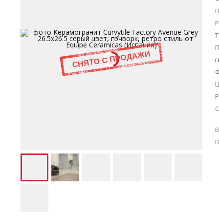
П
Р
Т
п
Ц
Р
С
В
В