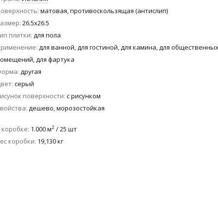
оверхность
матовая, противоскользящая (антислип)
азмер
26.5x26.5
ип плитки
для пола
Применение
для ванной, для гостиной, для камина, для общественны
омещений, для фартука
Форма
другая
вет
серый
исунок поверхности
с рисунком
войства
дешево, морозостойкая
2
 коробке
1.000 м
/ 25 шт
ес коробки
19,130 кг