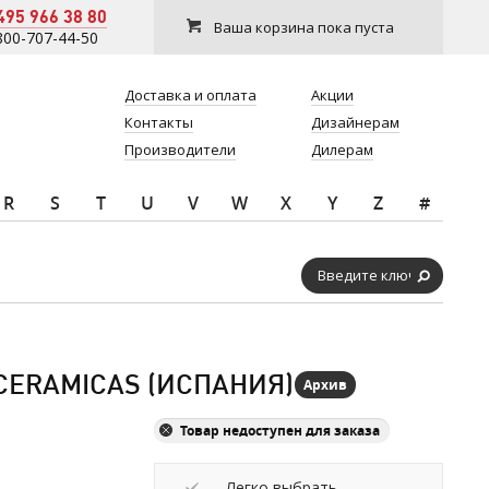
495 966 38 80
Ваша корзина пока пуста
800-707-44-50
Доставка и оплата
Акции
Контакты
Дизайнерам
Производители
Дилерам
R
S
T
U
V
W
X
Y
Z
#
 CERAMICAS (ИСПАНИЯ)
Архив
Товар недоступен для заказа
Легко выбрать