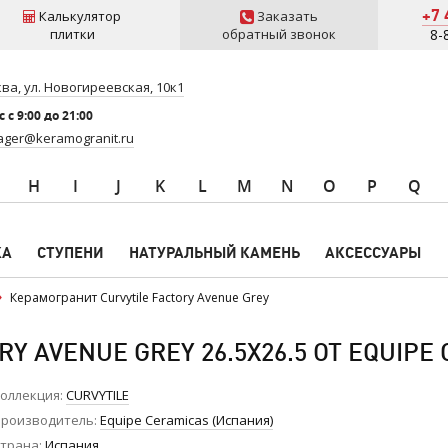
+7 
Калькулятор
Заказать
плитки
обратный звонок
8-
ва, ул. Новогиреевская, 10к1
 c 9:00 до 21:00
ger@keramogranit.ru
H
I
J
K
L
M
N
O
P
Q
КА
СТУПЕНИ
НАТУРАЛЬНЫЙ КАМЕНЬ
АКСЕССУАРЫ
Керамогранит Curvytile Factory Avenue Grey
Y AVENUE GREY 26.5X26.5 ОТ EQUIPE
оллекция
CURVYTILE
роизводитель
Equipe Ceramicas (Испания)
трана
Испания