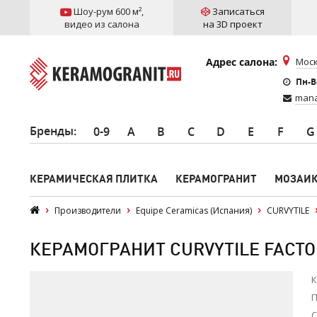
Шоу-рум 600 м²
,
Записаться
видео из салона
на 3D проект
Адрес салона:
Моск
Пн-Вс
mana
Бренды
:
0-9
A
B
C
D
E
F
G
КЕРАМИЧЕСКАЯ ПЛИТКА
КЕРАМОГРАНИТ
МОЗАИ
Производители
Equipe Ceramicas (Испания)
CURVYTILE
КЕРАМОГРАНИТ CURVYTILE FACTOR
К
П
С