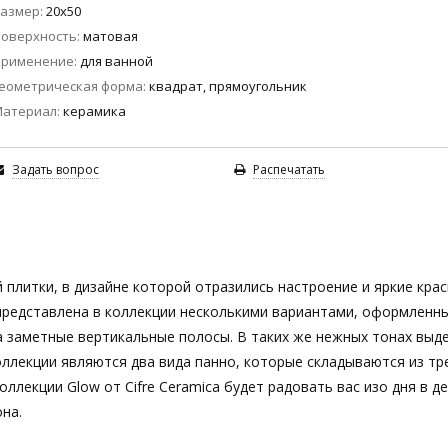
азмер
20x50
оверхность
матовая
Применение
для ванной
еометрическая форма
квадрат, прямоугольник
Материал
керамика
Задать вопрос
Распечатать
й плитки, в дизайне которой отразились настроение и яркие крас
 представлена в коллекции несколькими вариантами, оформленн
ва заметные вертикальные полосы. В таких же нежных тонах выд
оллекции являются два вида панно, которые складываются из тр
ллекции Glow от Cifre Ceramica будет радовать вас изо дня в де
на.