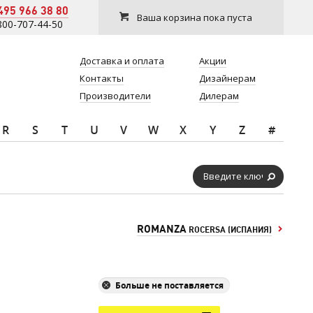
495 966 38 80
Ваша корзина пока пуста
800-707-44-50
Доставка и оплата
Акции
Контакты
Дизайнерам
Производители
Дилерам
R
S
T
U
V
W
X
Y
Z
#
ROMANZA
ROCERSA (ИСПАНИЯ)
Больше не поставляется