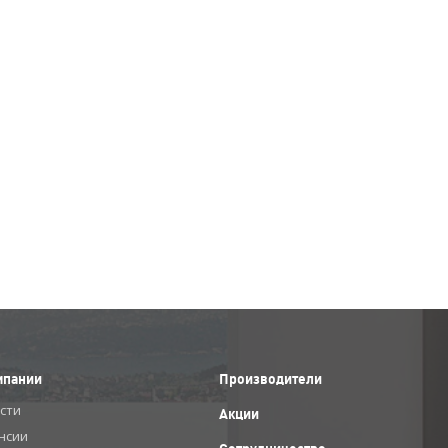
мпании
Производители
сти
Акции
нсии