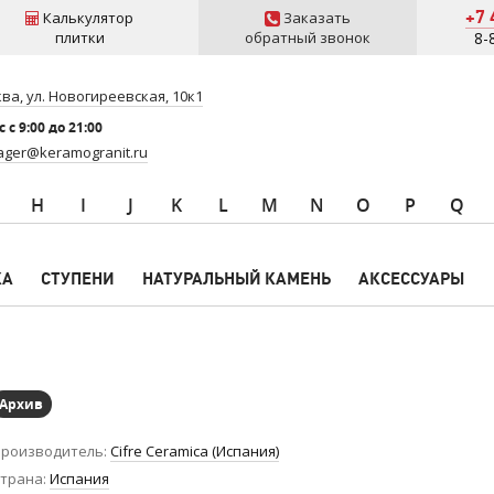
+7 
Калькулятор
Заказать
плитки
обратный звонок
8-
ва, ул. Новогиреевская, 10к1
 c 9:00 до 21:00
ger@keramogranit.ru
H
I
J
K
L
M
N
O
P
Q
КА
СТУПЕНИ
НАТУРАЛЬНЫЙ КАМЕНЬ
АКСЕССУАРЫ
Архив
роизводитель
Cifre Ceramica (Испания)
трана
Испания