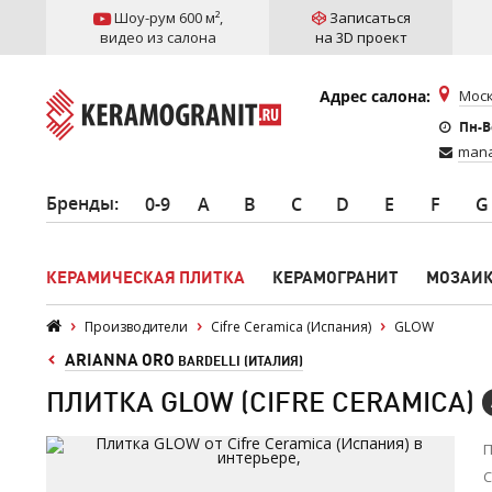
Шоу-рум 600 м²
,
Записаться
видео из салона
на 3D проект
Адрес салона:
Моск
Пн-Вс
mana
Бренды
:
0-9
A
B
C
D
E
F
G
КЕРАМИЧЕСКАЯ ПЛИТКА
КЕРАМОГРАНИТ
МОЗАИ
Производители
Cifre Ceramica (Испания)
GLOW
ARIANNA ORO
BARDELLI (ИТАЛИЯ)
ПЛИТКА GLOW (CIFRE CERAMICA)
П
С