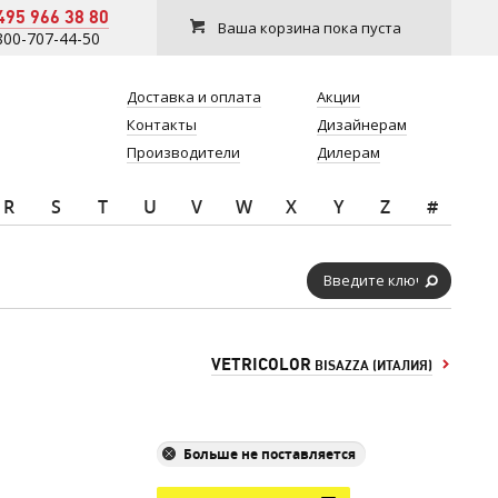
495 966 38 80
Ваша корзина пока пуста
800-707-44-50
Доставка и оплата
Акции
Контакты
Дизайнерам
Производители
Дилерам
R
S
T
U
V
W
X
Y
Z
#
VETRICOLOR
BISAZZA (ИТАЛИЯ)
Больше не поставляется