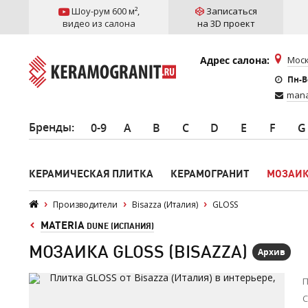
Шоу-рум 600 м²
,
Записаться
видео из салона
на 3D проект
Адрес салона:
Моск
Пн-Вс
mana
Бренды
:
0-9
A
B
C
D
E
F
G
КЕРАМИЧЕСКАЯ ПЛИТКА
КЕРАМОГРАНИТ
МОЗАИ
Производители
Bisazza (Италия)
GLOSS
MATERIA
DUNE (ИСПАНИЯ)
МОЗАИКА GLOSS (BISAZZA)
Архив
П
С