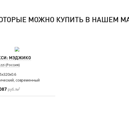
ОТОРЫЕ МОЖНО КУПИТЬ В НАШЕМ М
КСИ: МЭДЖИКО
zi (Россия)
5x320x0.6
сический, современный
087
2
руб./м