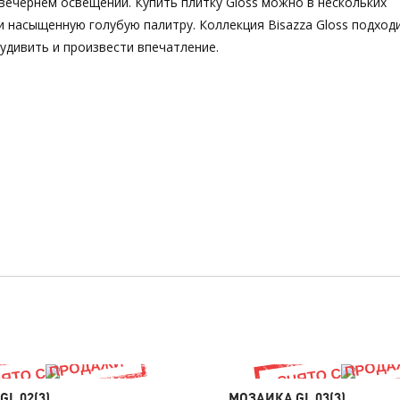
 вечернем освещении. Купить плитку Gloss можно в нескольких
 насыщенную голубую палитру. Коллекция Bisazza Gloss подход
удивить и произвести впечатление.
L 02(3)
МОЗАИКА GL 03(3)