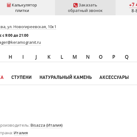
+7 
Калькулятор
Заказать
плитки
обратный звонок
8-
ва, ул. Новогиреевская, 10к1
 c 9:00 до 21:00
ger@keramogranit.ru
H
I
J
K
L
M
N
O
P
Q
КА
СТУПЕНИ
НАТУРАЛЬНЫЙ КАМЕНЬ
АКСЕССУАРЫ
роизводитель
Bisazza (Италия)
трана
Италия