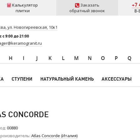
+7 
Калькулятор
Заказать
плитки
обратный звонок
8-
ва, ул. Новогиреевская, 10к1
 c 9:00 до 21:00
ger@keramogranit.ru
H
I
J
K
L
M
N
O
P
Q
КА
СТУПЕНИ
НАТУРАЛЬНЫЙ КАМЕНЬ
АКСЕССУАРЫ
AS CONCORDE
од
00880
роизводитель
Atlas Concorde (Италия)