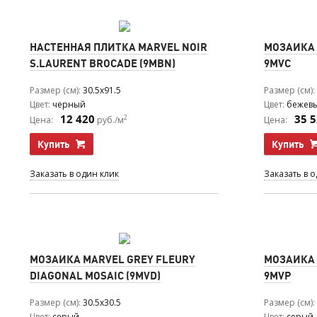
НАСТЕННАЯ ПЛИТКА MARVEL NOIR
МОЗАИКА 
S.LAURENT BROCADE (9MBN)
9MVC
Размер (см)
30.5x91.5
Размер (см)
Цвет
черный
Цвет
бежев
12 420
35 
2
Цена:
руб./м
Цена:
Купить
Купить
Заказать в один клик
Заказать в 
МОЗАИКА MARVEL GREY FLEURY
МОЗАИКА 
DIAGONAL MOSAIC (9MVD)
9MVP
Размер (см)
30.5x30.5
Размер (см)
Цвет
серый
Цвет
серый