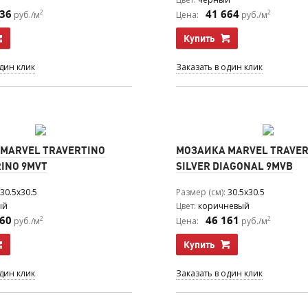
436
41 664
2
2
руб./м
Цена:
руб./м
Купить
один клик
Заказать в один клик
MARVEL TRAVERTINO
МОЗАИКА MARVEL TRAVER
INO 9MVT
SILVER DIAGONAL 9MVB
30.5x30.5
Размер (см)
30.5x30.5
ый
Цвет
коричневый
360
46 161
2
2
руб./м
Цена:
руб./м
Купить
один клик
Заказать в один клик