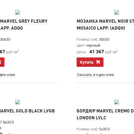
MARVEL GREY FLEURY
МОЗАИКА MARVEL NOIR S
LAPP. ADQG
MOSAICO LAPP. (ADQH)
30x30
Размер (см)
30x30
Цвет
черный
367
41 367
2
2
руб./м
Цена:
руб./м
Купить
один клик
Заказать в один клик
ARVEL GOLD BLACK LVGB
БОРДЮР MARVEL CREMO D
LONDON LVLC
7.8x30.5
й
Размер (см)
5x30.5