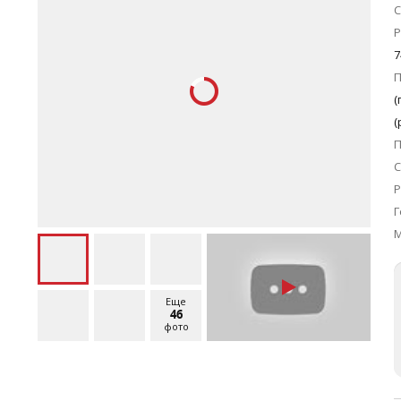
С
Р
7
П
(
(
С
Р
Г
Еще
46
фото