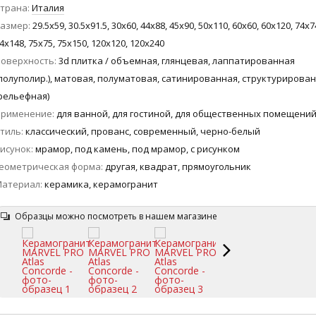
трана
Италия
азмер
29.5x59, 30.5x91.5, 30x60, 44x88, 45x90, 50x110, 60x60, 60x120, 74x7
4x148, 75x75, 75x150, 120x120, 120x240
оверхность
3d плитка / объемная, глянцевая, лаппатированная
полуполир.), матовая, полуматовая, сатинированная, структурирова
рельефная)
Применение
для ванной, для гостиной, для общественных помещени
тиль
классический, прованс, современный, черно-белый
исунок
мрамор, под камень, под мрамор, с рисунком
еометрическая форма
другая, квадрат, прямоугольник
Материал
керамика, керамогранит
Образцы можно посмотреть в нашем магазине