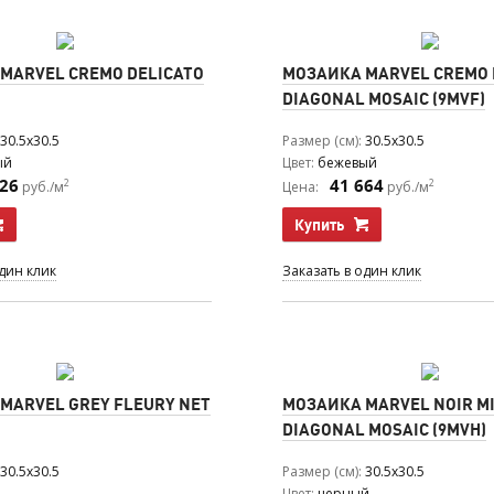
MARVEL CREMO DELICATO
МОЗАИКА MARVEL CREMO 
DIAGONAL MOSAIC (9MVF)
30.5x30.5
Размер (см)
30.5x30.5
ый
Цвет
бежевый
526
41 664
2
2
руб./м
Цена:
руб./м
Купить
один клик
Заказать в один клик
MARVEL GREY FLEURY NET
МОЗАИКА MARVEL NOIR M
DIAGONAL MOSAIC (9MVH)
30.5x30.5
Размер (см)
30.5x30.5
Цвет
черный