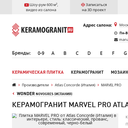
Шоу-рум 600 м²
,
Записаться
видео из салона
на 3D проект
Адрес салона:
Моск
Пн-Вс
mana
Бренды
:
0-9
A
B
C
D
E
F
G
КЕРАМИЧЕСКАЯ ПЛИТКА
КЕРАМОГРАНИТ
МОЗАИ
Производители
Atlas Concorde (Италия)
MARVEL PRO
WONDER
NOVOGRES (ИСПАНИЯ)
КЕРАМОГРАНИТ MARVEL PRO ATL
К
П