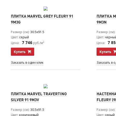
ПЛИТКА MARVEL GREY FLEURY 91
ПЛИТКА M
9M3G
9M3N
Размер (см)
30.5x91.5
Размер (см)
Цвет
серый
Цвет
черны
7 746
7 85
2
Цена:
руб./м
Цена:
Купить
Купить
Заказать в один клик
Заказать в 
ПЛИТКА MARVEL TRAVERTINO
НАСТЕННА
SILVER 91 9M3V
FLEURY (9
Размер (см)
30.5x91.5
Размер (см)
Цвет
коричневый
Цвет
серый