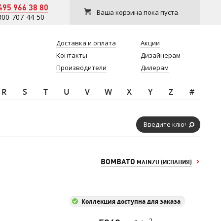
495 966 38 80
Ваша корзина пока пуста
800-707-44-50
Доставка и оплата
Акции
Контакты
Дизайнерам
Производители
Дилерам
R
S
T
U
V
W
X
Y
Z
#
BOMBATO
MAINZU (ИСПАНИЯ)
Коллекция доступна для заказа
2