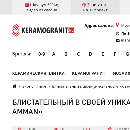
Шоу-рум 600 м²
,
Записаться
видео из салона
на 3D проект
Адрес салона:
Моск
Пн-Вс
mana
Бренды
:
0-9
A
B
C
D
E
F
G
КЕРАМИЧЕСКАЯ ПЛИТКА
КЕРАМОГРАНИТ
МОЗАИ
Блог о плитке
Блистательный в своей уникальности: моза
БЛИСТАТЕЛЬНЫЙ В СВОЕЙ УНИК
AMMAN»
1.2 мин.
181
0
15 февра