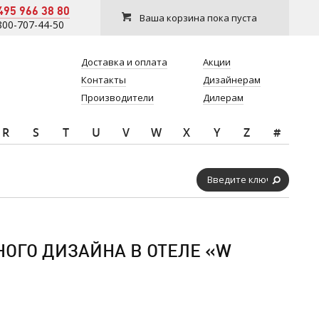
495 966 38 80
Ваша корзина пока пуста
800-707-44-50
Доставка и оплата
Акции
Контакты
Дизайнерам
Производители
Дилерам
R
S
T
U
V
W
X
Y
Z
#
ОГО ДИЗАЙНА В ОТЕЛЕ «W