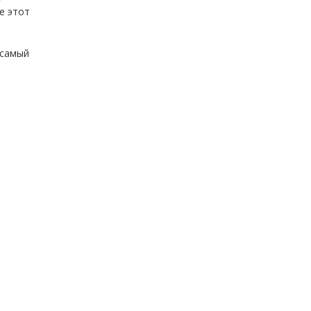
е этот
 самый