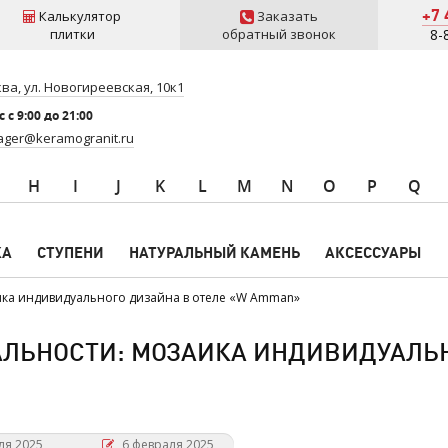
+7 
Калькулятор
Заказать
плитки
обратный звонок
8-
ва, ул. Новогиреевская, 10к1
 c 9:00 до 21:00
ger@keramogranit.ru
H
I
J
K
L
M
N
O
P
Q
КА
СТУПЕНИ
НАТУРАЛЬНЫЙ КАМЕНЬ
АКСЕССУАРЫ
ика индивидуального дизайна в отеле «W Amman»
АЛЬНОСТИ: МОЗАИКА ИНДИВИДУАЛЬН
ля 2025
6 февраля 2025