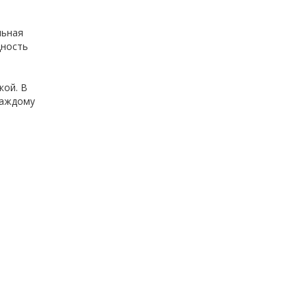
льная
щность
кой. В
каждому