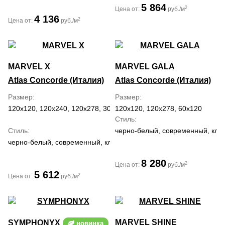
5 864
2
Цена от:
руб./м
4 136
2
Цена от:
руб./м
MARVEL X
MARVEL GALA
Atlas Concorde (Италия)
Atlas Concorde (Италия)
Размер
Размер
120x120, 120x240, 120x278, 30x60, 60x120, 60x60, 75x150, 75x75
120x120, 120x278, 60x120
Стиль
Стиль
черно-белый, современный, кла
черно-белый, современный, классический, средиземноморский
8 280
2
Цена от:
руб./м
5 612
2
Цена от:
руб./м
MARVEL SHINE
SYMPHONYX
новинка