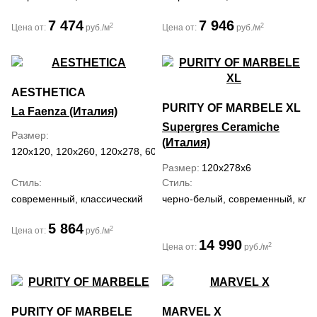
7 474
7 946
2
2
Цена от:
руб./м
Цена от:
руб./м
AESTHETICA
PURITY OF MARBELE XL
La Faenza (Италия)
Supergres Ceramiche
Размер
(Италия)
120x120, 120x260, 120x278, 60x120
Размер
120x278x6
Стиль
Стиль
современный, классический
черно-белый, современный, кла
5 864
2
Цена от:
руб./м
14 990
2
Цена от:
руб./м
PURITY OF MARBELE
MARVEL X