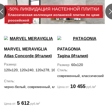
-50% ЛИКВИДАЦИЯ НАСТЕННОЙ ПЛИТКИ
Классическая коллекция испанской плитки по цене
российской
MARVEL MERAVIGLIA
PATAGONIA
Atlas Concorde (Италия)
Tagina (Италия)
Размер
Размер
60x120
120x120, 120x240, 120x278, 160x320, 30x60, 59.5x118.2, 60x120,
Стиль
современный, классический
Стиль
10 455
черно-белый, современный, классический, средиземноморский,
2
Цена от:
руб./м
5 612
2
Цена от:
руб./м