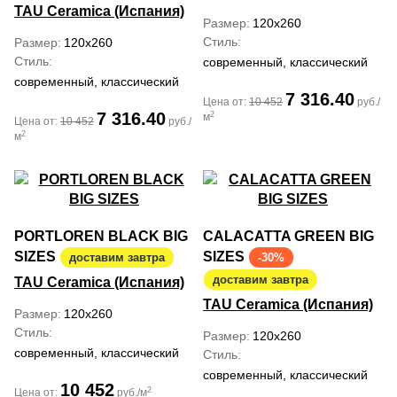
TAU Ceramica (Испания)
Размер
120x260
Стиль
Размер
120x260
Стиль
современный, классический
современный, классический
7 316.40
Цена от:
10 452
руб./
7 316.40
2
м
Цена от:
10 452
руб./
2
м
PORTLOREN BLACK BIG
CALACATTA GREEN BIG
SIZES
SIZES
доставим завтра
-30%
доставим завтра
TAU Ceramica (Испания)
TAU Ceramica (Испания)
Размер
120x260
Стиль
Размер
120x260
современный, классический
Стиль
современный, классический
10 452
2
Цена от:
руб./м