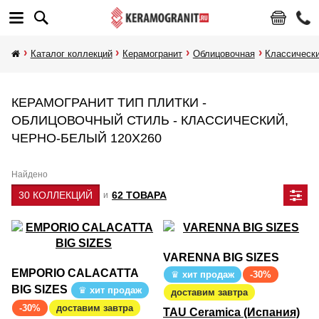
Каталог коллекций
Керамогранит
Облицовочная
Классическ
КЕРАМОГРАНИТ ТИП ПЛИТКИ -
ОБЛИЦОВОЧНЫЙ СТИЛЬ - КЛАССИЧЕСКИЙ,
ЧЕРНО-БЕЛЫЙ 120Х260
Найдено
30 КОЛЛЕКЦИЙ
62 ТОВАРА
и
VARENNA BIG SIZES
EMPORIO CALACATTA
хит продаж
-30%
BIG SIZES
хит продаж
доставим завтра
-30%
доставим завтра
TAU Ceramica (Испания)